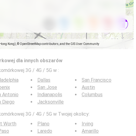
(Hong Kong), © OpenStreetMap contributors, and the GIS User Community
rkowej dla innych obszarów
 komórkowej 3G / 4G / 5G w
:
ladelphia
Dallas
San Francisco
oenix
San Jose
Austin
 Antonio
Indianapolis
Columbus
n Diego
Jacksonville
komórkowej 3G / 4G / 5G w Twojej okolicy:
t Worth
Plano
Irving
Paso
Laredo
Amarillo