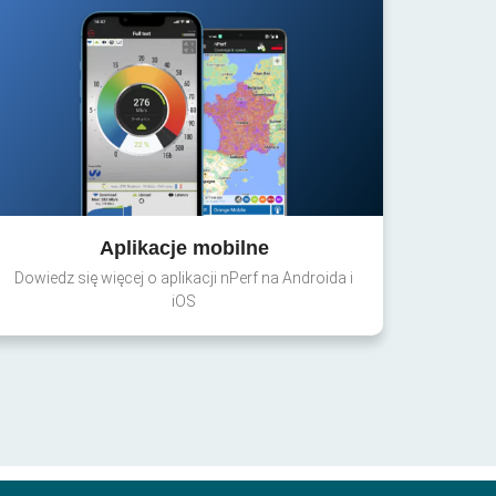
Aplikacje mobilne
Dowiedz się więcej o aplikacji nPerf na Androida i
iOS