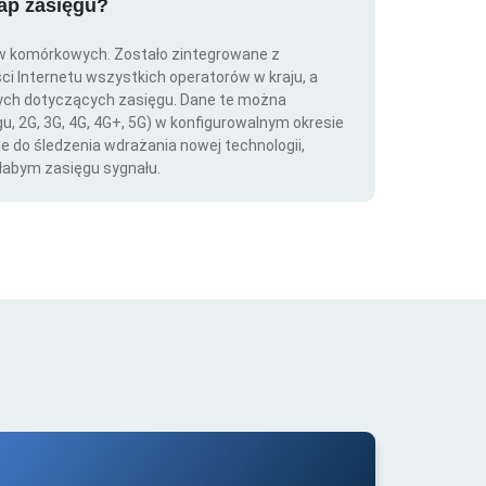
map zasięgu?
ów komórkowych. Zostało zintegrowane z
ści Internetu wszystkich operatorów w kraju, a
nych dotyczących zasięgu. Dane te można
gu, 2G, 3G, 4G, 4G+, 5G) w konfigurowalnym okresie
ie do śledzenia wdrażania nowej technologii,
łabym zasięgu sygnału.