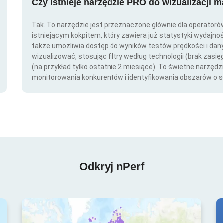
Czy istnieje narzędzie PRO do wizualizacji 
Tak. To narzędzie jest przeznaczone głównie dla operator
istniejącym kokpitem, który zawiera już statystyki wydajno
także umożliwia dostęp do wyników testów prędkości i da
wizualizować, stosując filtry według technologii (brak zasię
(na przykład tylko ostatnie 2 miesiące). To świetne narzędz
monitorowania konkurentów i identyfikowania obszarów o s
Odkryj nPerf