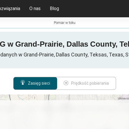
ozwiązania
O nas
Blog
Pomiar w toku
5G w Grand-Prairie, Dallas County, T
danych w Grand-Prairie, Dallas County, Teksas, Texas, 
Zasięg sieci
Prędkość pobierania