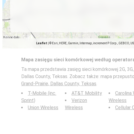
Leaflet
|
© Esri, HERE, Garmin, Intermap, increment P Corp., GEBCO, U
Mapa zasięgu sieci komórkowej według operator
Ta mapa przedstawia zasięg sieci komórkowej 2G, 3G, 
Dallas County, Teksas. Zobacz także: mapa przepust
Grand-Prairie, Dallas County, Teksas
.
T-Mobile (inc.
AT&T Mobility
Carolina
Sprint)
Verizon
Wireless
Union Wireless
Wireless
Cellular