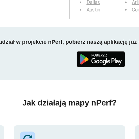
Dallas
Arl
Austin
Cor
dział w projekcie nPerf, pobierz naszą aplikację już 
Jak działają mapy nPerf?