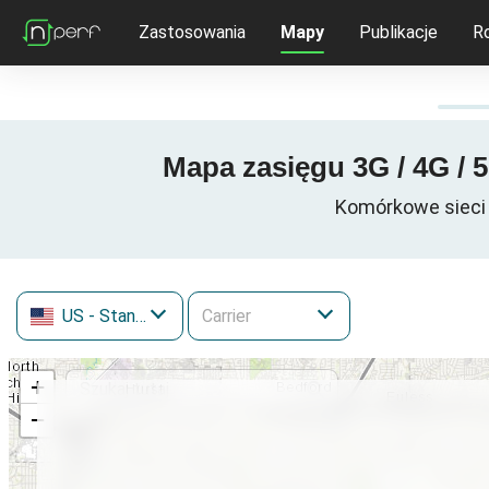
Zastosowania
Mapy
Publikacje
R
Mapa zasięgu 3G / 4G / 
Komórkowe sieci 
US
- Stany Zjednoczone
+
−