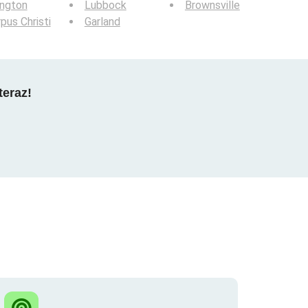
ington
Lubbock
Brownsville
pus Christi
Garland
teraz!