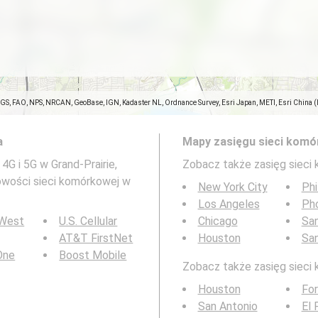
SGS, FAO, NPS, NRCAN, GeoBase, IGN, Kadaster NL, Ordnance Survey, Esri Japan, METI, Esri China 
a
Mapy zasięgu sieci komó
4G i 5G w Grand-Prairie,
Zobacz także zasięg sieci
owości sieci komórkowej w
New York City
Phi
Los Angeles
Ph
 West
U.S. Cellular
Chicago
San
AT&T FirstNet
Houston
Sa
 One
Boost Mobile
Zobacz także zasięg sieci 
Houston
For
San Antonio
El 