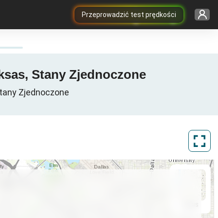
Przeprowadzić test prędkości
eksas, Stany Zjednoczone
Stany Zjednoczone
ArcGIS