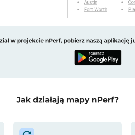
Austin
Cor
Fort Worth
Pl
iał w projekcie nPerf, pobierz naszą aplikację ju
Jak działają mapy nPerf?