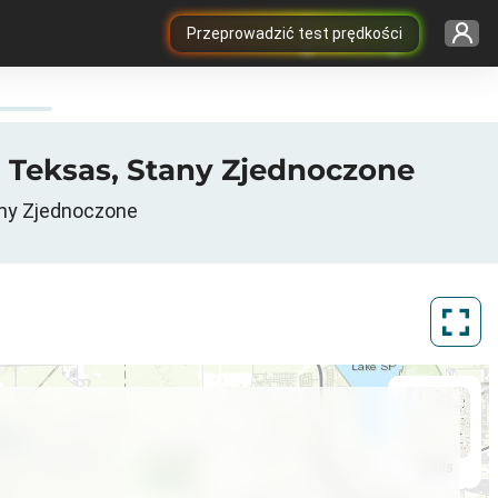
Przeprowadzić test prędkości
, Teksas, Stany Zjednoczone
any Zjednoczone
ArcGIS