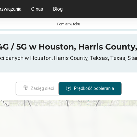
ozwiązania
O nas
Blog
Pomiar w toku
G / 5G w Houston, Harris County
i danych w Houston, Harris County, Teksas, Texas, St
Zasięg sieci
Prędkość pobierania