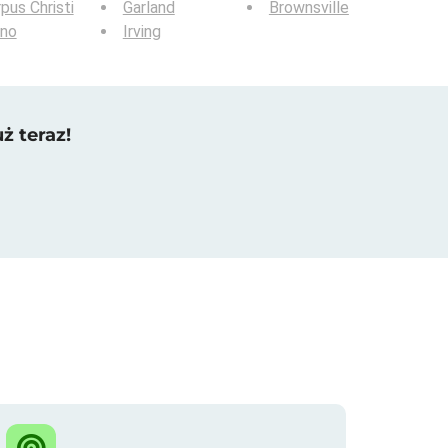
pus Christi
Garland
Brownsville
ano
Irving
ż teraz!