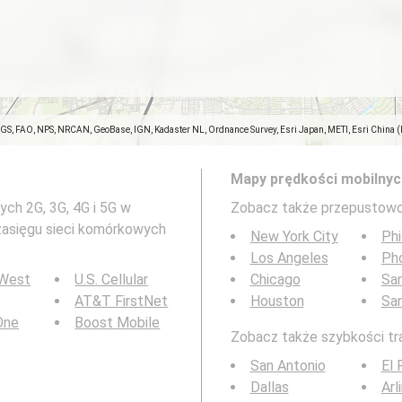
SGS, FAO, NPS, NRCAN, GeoBase, IGN, Kadaster NL, Ordnance Survey, Esri Japan, METI, Esri China 
Mapy prędkości mobilnyc
ch 2G, 3G, 4G i 5G w
Zobacz także przepustowo
 zasięgu sieci komórkowych
New York City
Phi
Los Angeles
Ph
 West
U.S. Cellular
Chicago
San
AT&T FirstNet
Houston
Sa
 One
Boost Mobile
Zobacz także szybkości tra
San Antonio
El 
Dallas
Arl