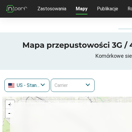
Zastosowania
Mapy
Publikacje
R
Mapa przepustowości 3G / 4
Komórkowe siec
US
- Stany Zjednoczone
+
−