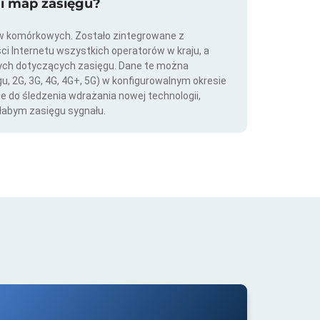
ji map zasięgu?
ów komórkowych. Zostało zintegrowane z
ści Internetu wszystkich operatorów w kraju, a
nych dotyczących zasięgu. Dane te można
gu, 2G, 3G, 4G, 4G+, 5G) w konfigurowalnym okresie
ie do śledzenia wdrażania nowej technologii,
łabym zasięgu sygnału.