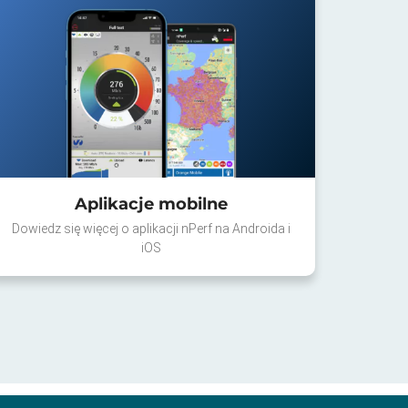
Aplikacje mobilne
Dowiedz się więcej o aplikacji nPerf na Androida i
iOS