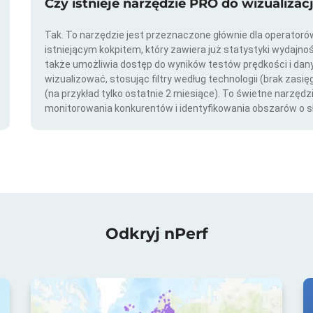
Czy istnieje narzędzie PRO do wizualizac
Tak. To narzędzie jest przeznaczone głównie dla operator
istniejącym kokpitem, który zawiera już statystyki wydajno
także umożliwia dostęp do wyników testów prędkości i da
wizualizować, stosując filtry według technologii (brak zasię
(na przykład tylko ostatnie 2 miesiące). To świetne narzędz
monitorowania konkurentów i identyfikowania obszarów o s
Odkryj nPerf