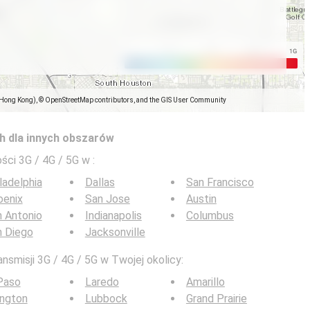
(Hong Kong), © OpenStreetMap contributors, and the GIS User Community
h dla innych obszarów
ści 3G / 4G / 5G w
:
ladelphia
Dallas
San Francisco
oenix
San Jose
Austin
 Antonio
Indianapolis
Columbus
n Diego
Jacksonville
nsmisji 3G / 4G / 5G w Twojej okolicy:
Paso
Laredo
Amarillo
ington
Lubbock
Grand Prairie