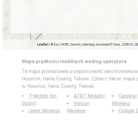
Leaflet
|
© Esri, HERE, Garmin, Intermap, increment P Corp., GEBCO, U
Mapa prędkości mobilnych według operatora
Ta mapa przedstawia przepustowość sieci komórkowy
Houston, Harris County, Teksas. Zobacz także: mapa
w Houston, Harris County, Teksas.
T-Mobile (inc.
AT&T Mobility
Carolina
Sprint)
Verizon
Wireless
Union Wireless
Wireless
Cellular