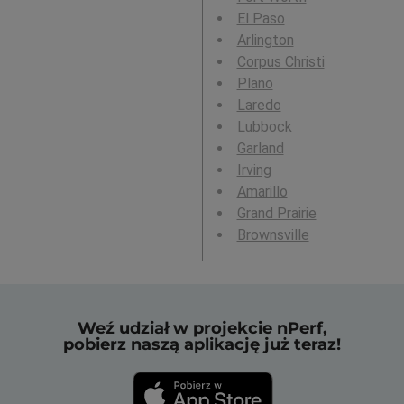
El Paso
Arlington
Corpus Christi
Plano
Laredo
Lubbock
Garland
Irving
Amarillo
Grand Prairie
Brownsville
Weź udział w projekcie nPerf,
pobierz naszą aplikację już teraz!