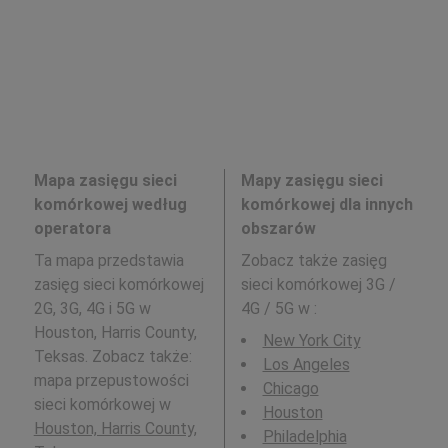
Mapa zasięgu sieci
Mapy zasięgu sieci
komórkowej według
komórkowej dla innych
operatora
obszarów
Ta mapa przedstawia
Zobacz także zasięg
zasięg sieci komórkowej
sieci komórkowej 3G /
2G, 3G, 4G i 5G w
4G / 5G w
:
Houston, Harris County,
New York City
Teksas. Zobacz także:
Los Angeles
mapa przepustowości
Chicago
sieci komórkowej w
Houston
Houston, Harris County,
Philadelphia