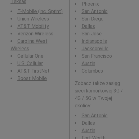
Teksas
.
Phoenix
T-Mobile (inc. Sprint)
San Antonio
Union Wireless
San Diego
AT&T Mobility
Dallas
Verizon Wireless
San Jose
Carolina West
Indianapolis
Wireless
Jacksonville
Cellular One
San Francisco
U.S. Cellular
Austin
AT&T FirstNet
Columbus
Boost Mobile
Zobacz także zasięg
sieci komórkowej 3G /
4G / 5G w Twojej
okolicy:
San Antonio
Dallas
Austin
Fort Worth