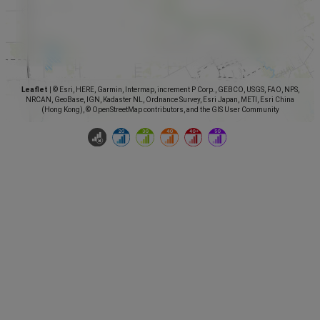
Leaflet
|
© Esri, HERE, Garmin, Intermap, increment P Corp., GEBCO, USGS, FAO, NPS,
NRCAN, GeoBase, IGN, Kadaster NL, Ordnance Survey, Esri Japan, METI, Esri China
(Hong Kong), © OpenStreetMap contributors, and the GIS User Community