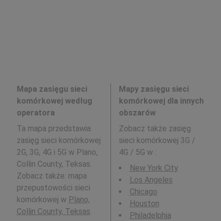
Mapa zasięgu sieci
Mapy zasięgu sieci
komórkowej według
komórkowej dla innych
operatora
obszarów
Ta mapa przedstawia
Zobacz także zasięg
zasięg sieci komórkowej
sieci komórkowej 3G /
2G, 3G, 4G i 5G w Plano,
4G / 5G w
:
Collin County, Teksas.
New York City
Zobacz także: mapa
Los Angeles
przepustowości sieci
Chicago
komórkowej w
Plano,
Houston
Collin County, Teksas
.
Philadelphia