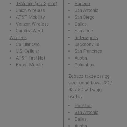
T-Mobile (inc. Sprint)
Phoenix
Union Wireless
San Antonio
AT&T Mobility
San Diego
Verizon Wireless
Dallas
Carolina West
San Jose
Wireless
Indianapolis
Cellular One
Jacksonville
U.S. Cellular
San Francisco
AT&T FirstNet
Austin
Boost Mobile
Columbus
Zobacz także zasięg
sieci komórkowej 3G /
4G / 5G w Twojej
okolicy:
Houston
San Antonio
Dallas
Austin