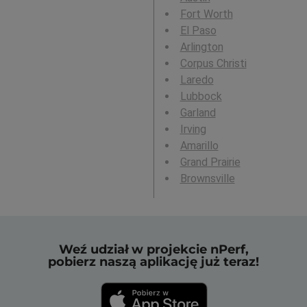
Fort Worth
El Paso
Arlington
Corpus Christi
Laredo
Lubbock
Garland
Irving
Amarillo
Grand Prairie
Brownsville
Weź udział w projekcie nPerf,
pobierz naszą aplikację już teraz!