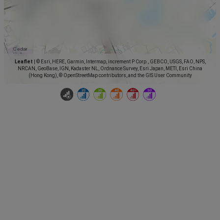
Leaflet
|
© Esri, HERE, Garmin, Intermap, increment P Corp., GEBCO, USGS, FAO, NPS,
NRCAN, GeoBase, IGN, Kadaster NL, Ordnance Survey, Esri Japan, METI, Esri China
(Hong Kong), © OpenStreetMap contributors, and the GIS User Community