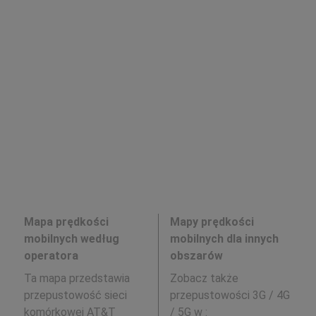
Mapa prędkości
Mapy prędkości
mobilnych według
mobilnych dla innych
operatora
obszarów
Ta mapa przedstawia
Zobacz także
przepustowość sieci
przepustowości 3G / 4G
komórkowej AT&T
/ 5G w
: