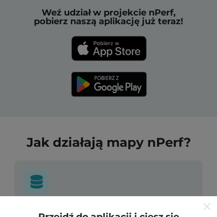
Weź udział w projekcie nPerf,
pobierz naszą aplikację już teraz!
Jak działają mapy nPerf?
Skąd pochodzą dane?
Przejdź do aplikacji i ciesz się