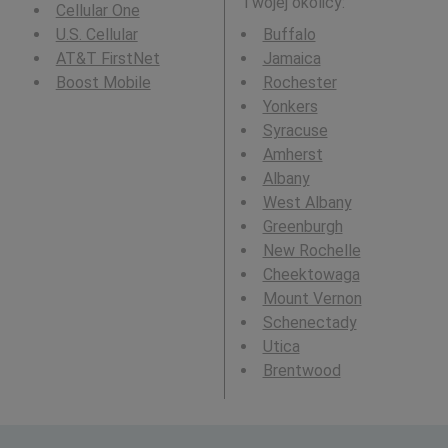
Twojej okolicy:
Cellular One
U.S. Cellular
Buffalo
AT&T FirstNet
Jamaica
Boost Mobile
Rochester
Yonkers
Syracuse
Amherst
Albany
West Albany
Greenburgh
New Rochelle
Cheektowaga
Mount Vernon
Schenectady
Utica
Brentwood