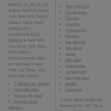
Mobility 2G, 3G, 4G i 5G
New York City
w New-York-City, Nowy
Los Angeles
Jork, New York County.
Chicago
Zobacz także: mapa
Houston
zasięgu sieci
Philadelphia
komórkowej
AT&T
Phoenix
Mobility
w New-York-
San Antonio
City, Nowy Jork, New
San Diego
York County i
Dallas
przepustowość sieci
San Jose
komórkowej w New-
Indianapolis
York-City, Nowy Jork,
Jacksonville
New York County.
San Francisco
T-Mobile (inc. Sprint)
Austin
Union Wireless
Columbus
Verizon Wireless
Zobacz także szybkości
Carolina West
transmisji 3G / 4G / 5G w
Wireless