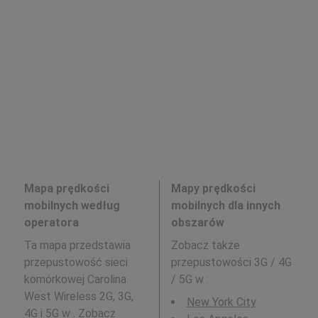
Mapa prędkości
Mapy prędkości
mobilnych według
mobilnych dla innych
operatora
obszarów
Ta mapa przedstawia
Zobacz także
przepustowość sieci
przepustowości 3G / 4G
komórkowej Carolina
/ 5G w
:
West Wireless 2G, 3G,
New York City
4G i 5G w . Zobacz