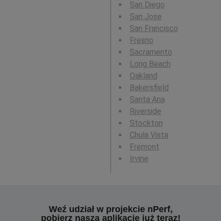
San Diego
San Jose
San Francisco
Fresno
Sacramento
Long Beach
Oakland
Bakersfield
Santa Ana
Riverside
Stockton
Chula Vista
Fremont
Irvine
Weź udział w projekcie nPerf,
pobierz naszą aplikację już teraz!