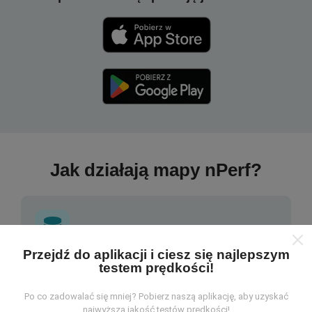
Jak działają mapy nPerf?
Przejdź do aplikacji i ciesz się najlepszym
testem prędkości!
Skąd pochodzą dane?
Po co zadowalać się mniej? Pobierz naszą aplikację, aby uzyskać
Dane są gromadzone z testów przeprowadzonych
najwyższą jakość testów prędkości!