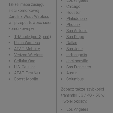
Los Angeles
także: mapa zasięgu
Chicago
sieci komórkowej
Houston
Carolina West Wireless
Philadelphia
w i przepustowość sieci
Phoenix
komórkowej w .
San Antonio
T-Mobile (inc. Sprint)
San Diego
Union Wireless
Dallas
AT&T Mobility
San Jose
Verizon Wireless
Indianapolis
Cellular One
Jacksonville
U.S. Cellular
San Francisco
AT&T FirstNet
Austin
Boost Mobile
Columbus
Zobacz także szybkości
transmisji 3G / 4G / 5G w
Twojej okolicy:
Los Angeles