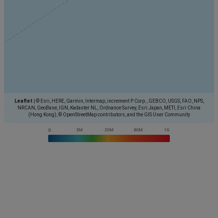
Leaflet
|
© Esri, HERE, Garmin, Intermap, increment P Corp., GEBCO, USGS, FAO, NPS,
NRCAN, GeoBase, IGN, Kadaster NL, Ordnance Survey, Esri Japan, METI, Esri China
(Hong Kong), © OpenStreetMap contributors, and the GIS User Community