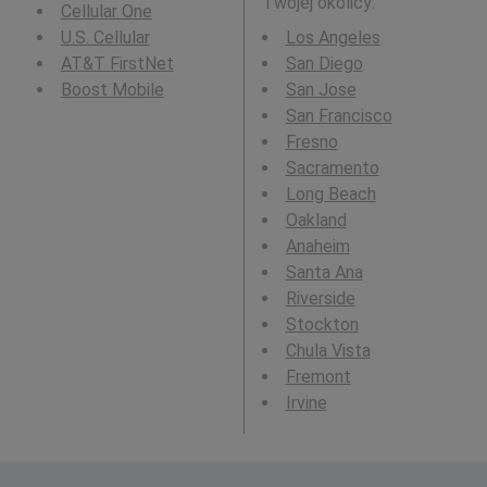
Twojej okolicy:
Cellular One
U.S. Cellular
Los Angeles
AT&T FirstNet
San Diego
Boost Mobile
San Jose
San Francisco
Fresno
Sacramento
Long Beach
Oakland
Anaheim
Santa Ana
Riverside
Stockton
Chula Vista
Fremont
Irvine