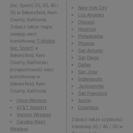
(inc. Sprint) 2G, 3G, 4G i
New York City
5G w Bakersfield, Kern
Los Angeles
County, Kalifornia.
Chicago
Zobacz także: mapa
Houston
zasięgu sieci
Philadelphia
komórkowej
T-Mobile
Phoenix
(inc. Sprint)
w
San Antonio
Bakersfield, Kern
San Diego
County, Kalifornia i
Dallas
przepustowość sieci
San Jose
komórkowej w
Indianapolis
Bakersfield, Kern
Jacksonville
County, Kalifornia.
San Francisco
Union Wireless
Austin
AT&T Mobility
Columbus
Verizon Wireless
Zobacz także szybkości
Carolina West
transmisji 3G / 4G / 5G w
Wireless