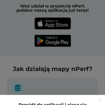
Weź udział w projekcie nPerf,
pobierz naszą aplikację już teraz!
Jak działają mapy nPerf?
Skąd pochodzą dane?
Przejdź do aplikacji i ciesz się