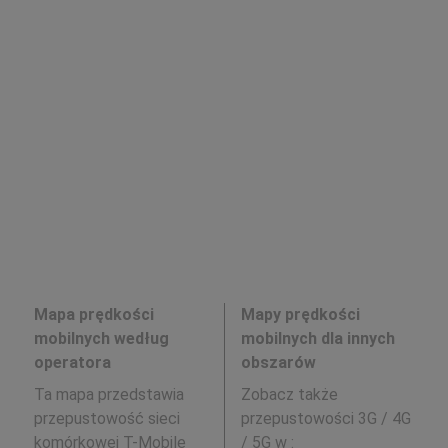
Mapa prędkości
Mapy prędkości
mobilnych według
mobilnych dla innych
operatora
obszarów
Ta mapa przedstawia
Zobacz także
przepustowość sieci
przepustowości 3G / 4G
komórkowej T-Mobile
/ 5G w
: