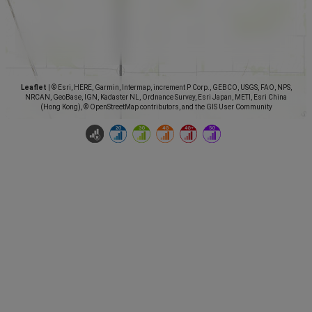
Leaflet
|
© Esri, HERE, Garmin, Intermap, increment P Corp., GEBCO, USGS, FAO, NPS,
NRCAN, GeoBase, IGN, Kadaster NL, Ordnance Survey, Esri Japan, METI, Esri China
(Hong Kong), © OpenStreetMap contributors, and the GIS User Community