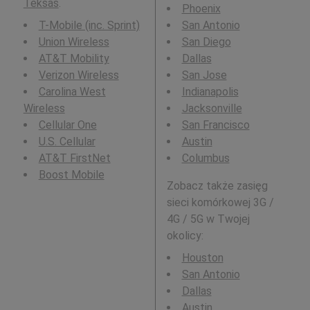
Teksas
.
Phoenix
T-Mobile (inc. Sprint)
San Antonio
Union Wireless
San Diego
AT&T Mobility
Dallas
Verizon Wireless
San Jose
Carolina West
Indianapolis
Wireless
Jacksonville
Cellular One
San Francisco
U.S. Cellular
Austin
AT&T FirstNet
Columbus
Boost Mobile
Zobacz także zasięg
sieci komórkowej 3G /
4G / 5G w Twojej
okolicy:
Houston
San Antonio
Dallas
Austin