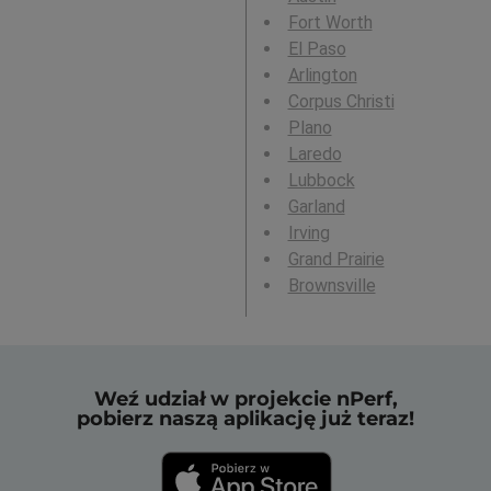
Fort Worth
El Paso
Arlington
Corpus Christi
Plano
Laredo
Lubbock
Garland
Irving
Grand Prairie
Brownsville
Weź udział w projekcie nPerf,
pobierz naszą aplikację już teraz!