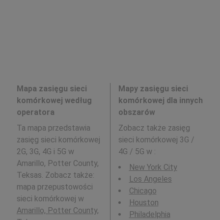
Mapa zasięgu sieci
Mapy zasięgu sieci
komórkowej według
komórkowej dla innych
operatora
obszarów
Ta mapa przedstawia
Zobacz także zasięg
zasięg sieci komórkowej
sieci komórkowej 3G /
2G, 3G, 4G i 5G w
4G / 5G w
:
Amarillo, Potter County,
New York City
Teksas. Zobacz także:
Los Angeles
mapa przepustowości
Chicago
sieci komórkowej w
Houston
Amarillo, Potter County,
Philadelphia