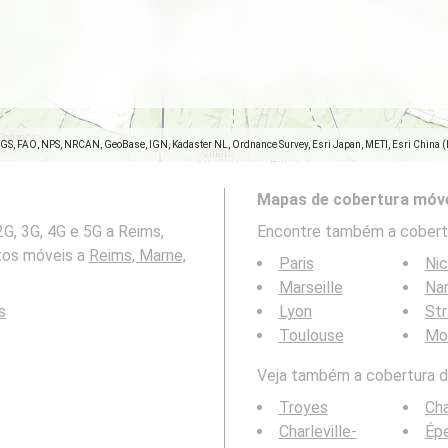
SGS, FAO, NPS, NRCAN, GeoBase, IGN, Kadaster NL, Ordnance Survey, Esri Japan, METI, Esri China 
Mapas de cobertura móve
G, 3G, 4G e 5G a Reims,
Encontre também a cobertu
tos móveis a
Reims, Marne,
Paris
Ni
Marseille
Na
s
Lyon
St
Toulouse
Mon
Veja também a cobertura da
Troyes
Ch
Charleville-
Ép