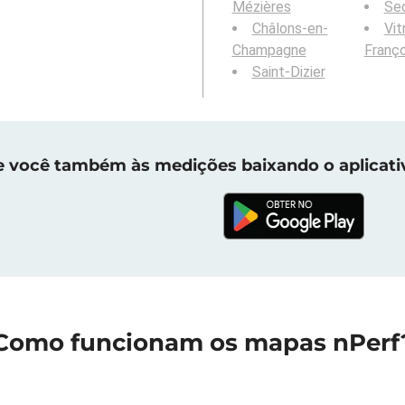
Mézières
Se
Châlons-en-
Vit
Champagne
Franço
Saint-Dizier
e você também às medições baixando o aplicati
Como funcionam os mapas nPerf