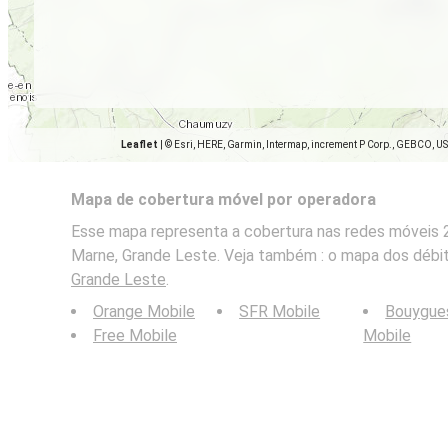
Leaflet
|
© Esri, HERE, Garmin, Intermap, increment P Corp., GEBCO, U
Mapa de cobertura móvel por operadora
Esse mapa representa a cobertura nas redes móveis 2
Marne, Grande Leste. Veja também : o mapa dos débi
Grande Leste
.
Orange Mobile
SFR Mobile
Bouygue
Free Mobile
Mobile