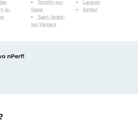
dan
Romilly-sur-
Langres
ry-le-
Seine
Rethel
is
Saint-André-
les-Vergers
vo nPerf!
?