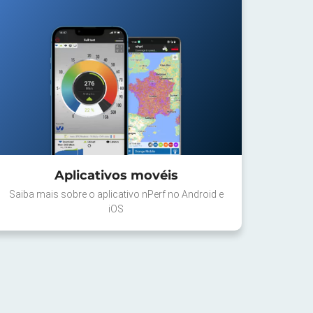
Aplicativos movéis
Saiba mais sobre o aplicativo nPerf no Android e
iOS