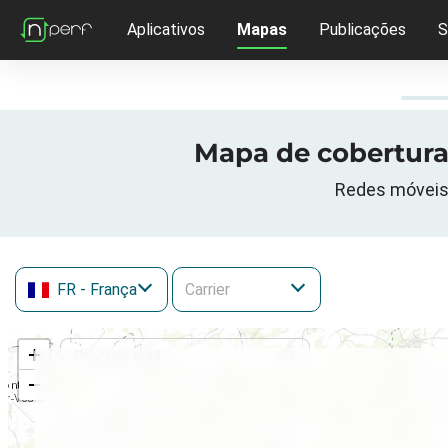
Aplicativos
Mapas
Publicações
S
Mapa de cobertura 
Redes móveis 
FR
- França
+
−