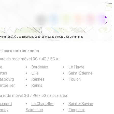
(Hong Kong), © OpenStreetMap contributors, and the GIS User Community
l para outras zonas
ra da rede móvel 3G / 4G / 5G a
:
ce
Bordeaux
Le Havre
ntes
Lille
Saint-Étienne
rasbourg
Rennes
Toulon
tpellier
Reims
 rede móvel 3G / 4G / 5G na sua área:
aumont
La Chapelle-
Sainte-Savine
ernay
Saint-Luc
Tinqueux