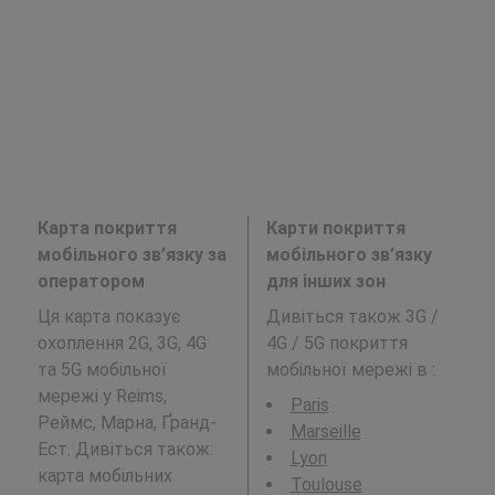
Карта покриття
Карти покриття
мобільного зв’язку за
мобільного зв’язку
оператором
для інших зон
Ця карта показує
Дивіться також 3G /
охоплення 2G, 3G, 4G
4G / 5G покриття
та 5G мобільної
мобільної мережі в
:
мережі у Reims,
Paris
Реймс, Марна, Ґранд-
Marseille
Ест. Дивіться також:
Lyon
карта мобільних
Toulouse