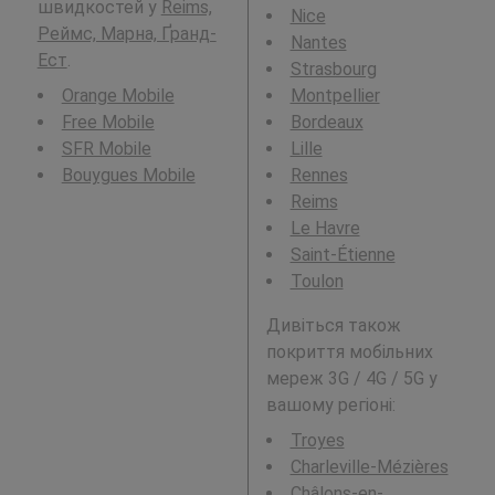
швидкостей у
Reims,
Nice
Реймс, Марна, Ґранд-
Nantes
Ест
.
Strasbourg
Orange Mobile
Montpellier
Free Mobile
Bordeaux
SFR Mobile
Lille
Bouygues Mobile
Rennes
Reims
Le Havre
Saint-Étienne
Toulon
Дивіться також
покриття мобільних
мереж 3G / 4G / 5G у
вашому регіоні:
Troyes
Charleville-Mézières
Châlons-en-