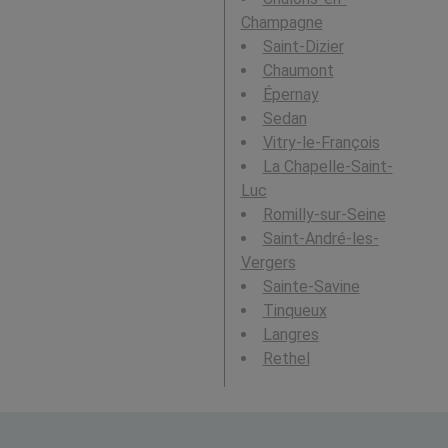
Champagne
Saint-Dizier
Chaumont
Épernay
Sedan
Vitry-le-François
La Chapelle-Saint-
Luc
Romilly-sur-Seine
Saint-André-les-
Vergers
Sainte-Savine
Tinqueux
Langres
Rethel