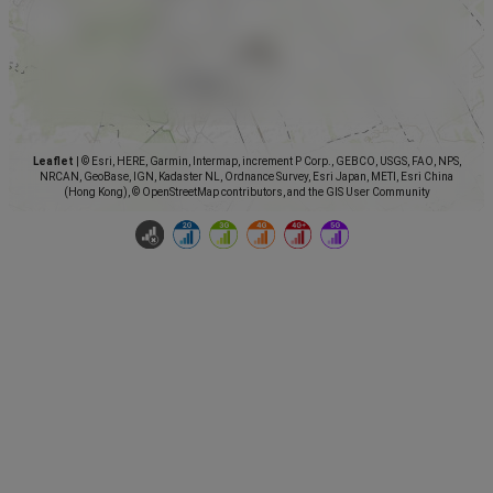
Leaflet
|
© Esri, HERE, Garmin, Intermap, increment P Corp., GEBCO, USGS, FAO, NPS,
NRCAN, GeoBase, IGN, Kadaster NL, Ordnance Survey, Esri Japan, METI, Esri China
(Hong Kong), © OpenStreetMap contributors, and the GIS User Community