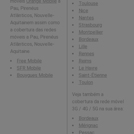
móveis
Orange Mobile
a
Toulouse
Pau, Pirenéus
Nice
Atlânticos, Nouvelle-
Nantes
Aquitainem assim como
Strasbourg
a cobertura das redes
Montpellier
móveis a Pau, Pirenéus
Bordeaux
Atlânticos, Nouvelle-
Lille
Aquitaine.
Rennes
Free Mobile
Reims
SFR Mobile
Le Havre
Bouygues Mobile
Saint-Étienne
Toulon
Veja também a
cobertura da rede móvel
3G / 4G / 5G na sua área:
Bordeaux
Mérignac
Pessac