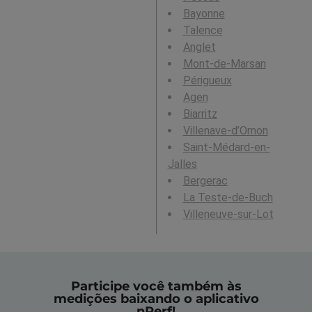
Bayonne
Talence
Anglet
Mont-de-Marsan
Périgueux
Agen
Biarritz
Villenave-d’Ornon
Saint-Médard-en-
Jalles
Bergerac
La Teste-de-Buch
Villeneuve-sur-Lot
Participe você também às
medições baixando o aplicativo
nPerf!