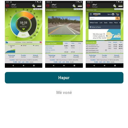
përdoruesit e aplikacionit nPerf. Këto janë teste të
kryera në kushte reale, direkt në terren. Nëse dëshironi
të përfshiheni, gjithçka që duhet të bëni është të
shkarkoni aplikacionin nPerf në smartfonin tuaj.
Sa më
shumë të dhëna ka, aq më të plota do të jenë hartat!
Duke shfletuar nPerf.com, ju pranoni
Politika e privatësisë dhe
Si bëhen përditësimet?
te përdorimit të cookies
si dhe testi ynë nPerf
Marrëveshja për
Hapur
licencën e përdoruesit përfundimtar
.
Hartat e mbulimit të rrjetit përditësohen
automatikisht nga një bot çdo orë. Hartat e
Më vonë
OK
shpejtësisë
përditësohen çdo 15 minuta
. Të dhënat
shfaqen për dy vjet. Pas dy vjetësh, të dhënat më të
vjetra hiqen nga hartat një herë në muaj.