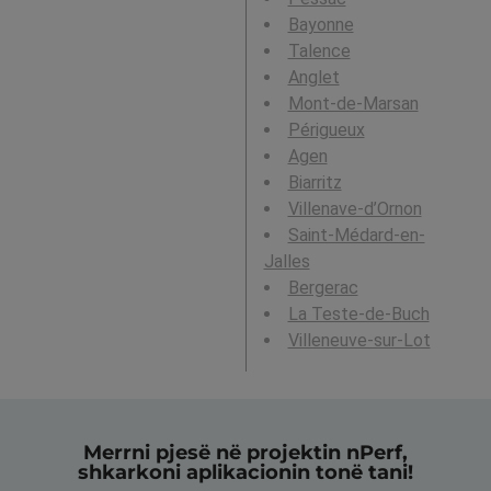
Bayonne
Talence
Anglet
Mont-de-Marsan
Périgueux
Agen
Biarritz
Villenave-d’Ornon
Saint-Médard-en-
Jalles
Bergerac
La Teste-de-Buch
Villeneuve-sur-Lot
Merrni pjesë në projektin nPerf,
shkarkoni aplikacionin tonë tani!