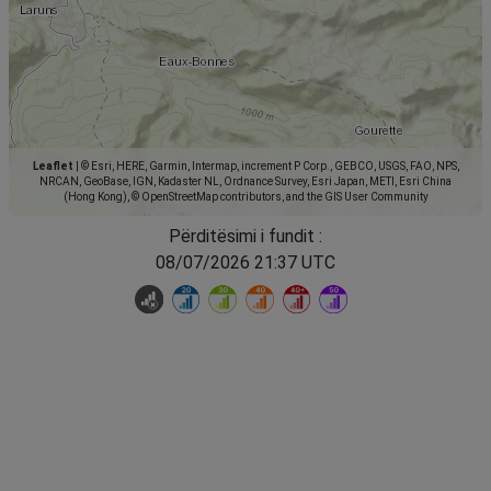
Leaflet
|
© Esri, HERE, Garmin, Intermap, increment P Corp., GEBCO, USGS, FAO, NPS,
NRCAN, GeoBase, IGN, Kadaster NL, Ordnance Survey, Esri Japan, METI, Esri China
(Hong Kong), © OpenStreetMap contributors, and the GIS User Community
Përditësimi i fundit :
08/07/2026 21:37 UTC