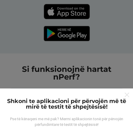
Si funksionojnë hartat
nPerf?
Shkoni te aplikacioni për përvojën më të
mirë të testit të shpejtësisë!
Nga vijnë të dhënat?
Pse të kënaqeni me më pak? Merrni aplikacionin tonë për përvojën
përfundimtare të testit të shpejtësisë!
Të dhënat grumbullohen nga testet e kryera nga