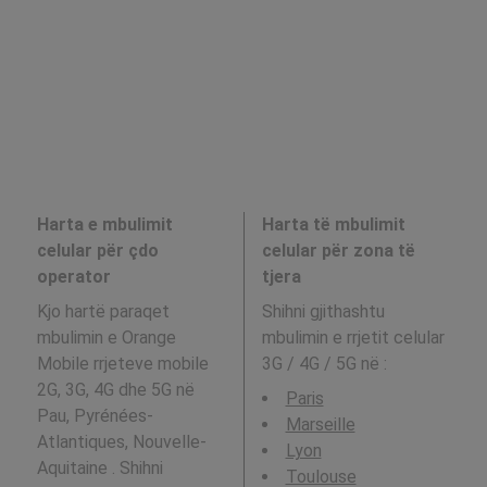
Harta e mbulimit
Harta të mbulimit
celular për çdo
celular për zona të
operator
tjera
Kjo hartë paraqet
Shihni gjithashtu
mbulimin e Orange
mbulimin e rrjetit celular
Mobile rrjeteve mobile
3G / 4G / 5G në
:
2G, 3G, 4G dhe 5G në
Paris
Pau, Pyrénées-
Marseille
Atlantiques, Nouvelle-
Lyon
Aquitaine . Shihni
Toulouse