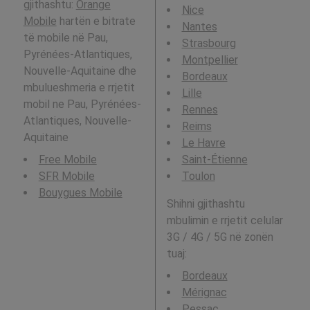
gjithashtu:
Orange
Nice
Mobile
hartën e bitrate
Nantes
të mobile në Pau,
Strasbourg
Pyrénées-Atlantiques,
Montpellier
Nouvelle-Aquitaine dhe
Bordeaux
mbulueshmeria e rrjetit
Lille
mobil ne Pau, Pyrénées-
Rennes
Atlantiques, Nouvelle-
Reims
Aquitaine
Le Havre
Free Mobile
Saint-Étienne
SFR Mobile
Toulon
Bouygues Mobile
Shihni gjithashtu
mbulimin e rrjetit celular
3G / 4G / 5G në zonën
tuaj:
Bordeaux
Mérignac
Pessac