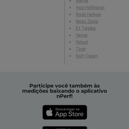
Ramla
Hod HaSharon
Rosh Ha‘Ayin
Ness Ziona
Eṭ Ṭaiyiba
Yavné
Yehud
Tirah
Kafr Qāsim
Participe você também às
medições baixando o aplicativo
nPerf!