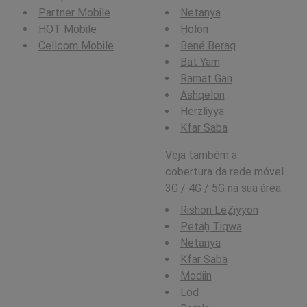
Partner Mobile
Netanya
HOT Mobile
H̱olon
Cellcom Mobile
Bené Beraq
Bat Yam
Ramat Gan
Ashqelon
Herzliyya
Kfar Saba
Veja também a
cobertura da rede móvel
3G / 4G / 5G na sua área:
Rishon LeẔiyyon
Petaẖ Tiqwa
Netanya
Kfar Saba
Modiin
Lod