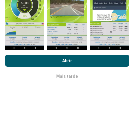
dados tivermos, mais completos ficarão os mapas !
Como são feitas as atualizações de
Ao navegar no nPerf.com, você concorda com nossa
Política de
dados?
uso de privacidade e cookies
, bem como com o nosso teste
Abrir
nPerf
Contrato de licença do usuário final
.
Os mapas de cobertura de rede são atualizados
automaticamente por um robô a cada hora. Já os
Mais tarde
OK
mapas de velocidade são atualizados a
cada 15
minutos
.Os dados são disponíveis por dois anos.
Após dois anos, os dados mais antigos serão
removidos dos mapas uma vez por mês.