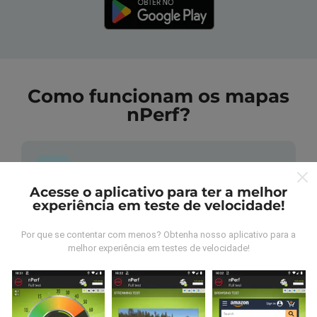
Como funcionam os mapas
nPerf?
Acesse o aplicativo para ter a melhor
experiência em teste de velocidade!
De onde vem os dados nperf?
Por que se contentar com menos? Obtenha nosso aplicativo para a
As medidas coletadas são efetuadas pour
melhor experiência em testes de velocidade!
utilizadores do aplicativo nPerf. São medidas
realizadas em condições reais, efetuadas no local em
questão. Se você também quiser participar, basta
baixar o aplicativo nPerf no seu telefone.
Quanto mais