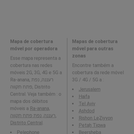
Mapa de cobertura
Mapas de cobertura
móvel por operadora
móvel para outras
zonas
Esse mapa representa a
cobertura nas redes
Encontre também a
móveis 2G, 3G, 4G e 5G a
cobertura da rede móvel
Ra-anana, רעננה, נפת
3G / 4G / 5G a
:
פתח תקווה, Distrito
Jerusalem
Central. Veja também : o
Haifa
mapa dos débitos
Tel Aviv
móveis a
Ra-anana,
Ashdod
רעננה, נפת פתח תקווה,
Rishon LeẔiyyon
Distrito Central
.
Petaẖ Tiqwa
Pelephone
Beersheba