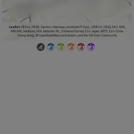
Leaflet
|
© Esri, HERE, Garmin, Intermap, increment P Corp., GEBCO, USGS, FAO, NPS,
NRCAN, GeoBase, IGN, Kadaster NL, Ordnance Survey, Esri Japan, METI, Esri China
(Hong Kong), © OpenStreetMap contributors, and the GIS User Community