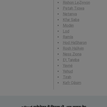
Rishon LeẔiyyon
Petaẖ Tiqwa
Netanya
Kfar Saba
Modiin
Lod
Ramla
Hod HaSharon
Rosh Ha‘Ayin
Ness Ziona
Eṭ Ṭaiyiba
Yavné
Yehud
Tirah
Kafr Qāsim