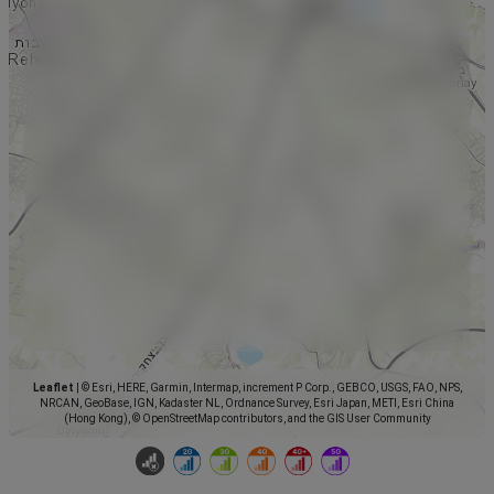
Leaflet
|
© Esri, HERE, Garmin, Intermap, increment P Corp., GEBCO, USGS, FAO, NPS,
NRCAN, GeoBase, IGN, Kadaster NL, Ordnance Survey, Esri Japan, METI, Esri China
(Hong Kong), © OpenStreetMap contributors, and the GIS User Community