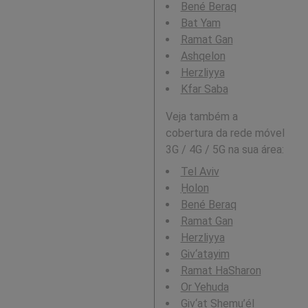
Bené Beraq
Bat Yam
Ramat Gan
Ashqelon
Herzliyya
Kfar Saba
Veja também a
cobertura da rede móvel
3G / 4G / 5G na sua área:
Tel Aviv
H̱olon
Bené Beraq
Ramat Gan
Herzliyya
Giv‘atayim
Ramat HaSharon
Or Yehuda
Giv‘at Shemu’él