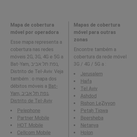
Mapa de cobertura
Mapas de cobertura
móvel por operadora
móvel para outras
zonas
Esse mapa representa a
cobertura nas redes
Encontre também a
móveis 2G, 3G, 4G e 5G a
cobertura da rede móvel
Bat-Yam, נפת תל אביב,
3G / 4G / 5G a
:
Distrito de Tel-Aviv. Veja
Jerusalem
também : o mapa dos
Haifa
débitos móveis a
Bat-
Tel Aviv
Yam, נפת תל אביב,
Ashdod
Distrito de Tel-Aviv
.
Rishon LeẔiyyon
Pelephone
Petaẖ Tiqwa
Partner Mobile
Beersheba
HOT Mobile
Netanya
Cellcom Mobile
H̱olon