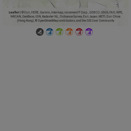
Leaflet
|
© Esri, HERE, Garmin, Intermap, increment P Corp., GEBCO, USGS, FAO, NPS,
NRCAN, GeoBase, IGN, Kadaster NL, Ordnance Survey, Esri Japan, METI, Esri China
(Hong Kong), © OpenStreetMap contributors, and the GIS User Community