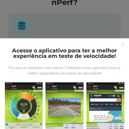
nPerf?
De onde vem os dados nperf?
Acesse o aplicativo para ter a melhor
experiência em teste de velocidade!
As medidas coletadas são efetuadas pour
utilizadores do aplicativo nPerf. São medidas
realizadas em condições reais, efetuadas no local em
Por que se contentar com menos? Obtenha nosso aplicativo para a
melhor experiência em testes de velocidade!
questão. Se você também quiser participar, basta
baixar o aplicativo nPerf no seu telefone.
Quanto mais
dados tivermos, mais completos ficarão os mapas !