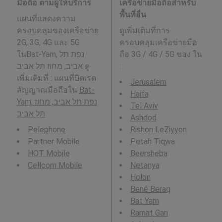
มือถือ ตามผู้ให้บริการ
เครือข่ายมือถือสำหรับ
พื้นที่อื่น
แผนที่แสดงความ
ครอบคลุมของเครือข่าย
ดูเพิ่มเติมที่การ
2G, 3G, 4G และ 5G
ครอบคลุมเครือข่ายมือ
ในBat-Yam, נפת תל
ถือ 3G / 4G / 5G ของ ใน
אביב, מחוז תל אביב ดู
:
เพิ่มเติมที่ : แผนที่บิตเรต
Jerusalem
สัญญาณมือถือใน
Bat-
Haifa
Yam, נפת תל אביב, מחוז
Tel Aviv
תל אביב
Ashdod
Pelephone
Rishon LeẔiyyon
Partner Mobile
Petaẖ Tiqwa
HOT Mobile
Beersheba
Cellcom Mobile
Netanya
H̱olon
Bené Beraq
Bat Yam
Ramat Gan