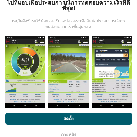
ไปที่แอปเพื่อประสบการณ์การทดสอบความเร็วที่ดี
ที่สุด!
ข้อมูลมาจากไหน?
เหตุใดจึงชำระให้น้อยลง? รับแอปของเราเพื่อสัมผัสประสบการณ์การ
ข้อมูลนี้ถูกรวบรวมจากการทดสอบที่ดำเนินการโดยผู้ใช้
ทดสอบความเร็วขั้นสุดยอด!
งานแอพ nPerf เป็นการทดสอบที่ทำในสภาพการใช้งาน
จริง ในจุดที่ทดสอบ ถ้าคุณอยากมีส่วนร่วม เพียงคุณดาวน์
โหลดแอพ nPerf ลงในสมาร์ทโฟนของคุณ
ยิ่งได้ข้อมูล
มากขึ้นเท่าไหร่ แผนที่ที่ได้ก็ยิ่งสมบูรณ์มากขึ้น!
มีการปรับปรุงอย่างไร?
แผนที่แสดงความครอบคลุมมีปรับปรุงข้อมูลโดยบอททุกๆ
ชั่วโมง แผนที่ความเร็ว
ปรับปรุงข้อมูลทุกๆ15นาที
ข้อมูล
โดยการเรียกดู nPerf.com คุณยอมรับ
นโยบายความเป็นส่วนตัว และ
ติดตั้ง
แสดงอยู่เป็นเวลาสองปี หลังจากสองปี ข้อมูลที่เก่าที่สุดจะ
การใช้คุกกี้
และ
ข้อตกลงในการใช้งาน
สำหรับผู้ใช้การทดสอบ nPerf
ถูกลบออกไปจากแผนที่เดือนละครั้ง
ภายหลัง