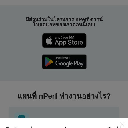
มีส่วนร่วมในโครงการ nPerf ดาวน์
โหลดแอพของเราตอนนี้เลย!
แผนที่ nPerf ทำงานอย่างไร?