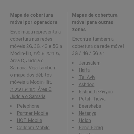
Mapa de cobertura
Mapas de cobertura
móvel por operadora
móvel para outras
zonas
Esse mapa representa a
cobertura nas redes
Encontre também a
móveis 2G, 3G, 4G e 5G a
cobertura da rede móvel
Modiin-Ilit, מודיעין עילית,
3G / 4G / 5G a
:
Área C, Judeia e
Jerusalem
Samaria. Veja também :
Haifa
o mapa dos débitos
Tel Aviv
móveis a
Modiin-Ilit,
Ashdod
מודיעין עילית, Área C,
Rishon LeẔiyyon
Judeia e Samaria
.
Petaẖ Tiqwa
Pelephone
Beersheba
Partner Mobile
Netanya
HOT Mobile
H̱olon
Cellcom Mobile
Bené Beraq