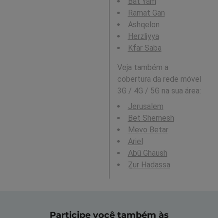
Bat Yam
Ramat Gan
Ashqelon
Herzliyya
Kfar Saba
Veja também a
cobertura da rede móvel
3G / 4G / 5G na sua área:
Jerusalem
Bet Shemesh
Mevo Betar
Ariel
Abū Ghaush
Ẕur Hadassa
Participe você também às