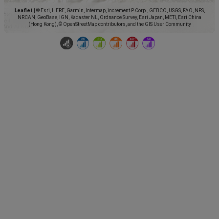
Leaflet
|
© Esri, HERE, Garmin, Intermap, increment P Corp., GEBCO, USGS, FAO, NPS,
NRCAN, GeoBase, IGN, Kadaster NL, Ordnance Survey, Esri Japan, METI, Esri China
(Hong Kong), © OpenStreetMap contributors, and the GIS User Community