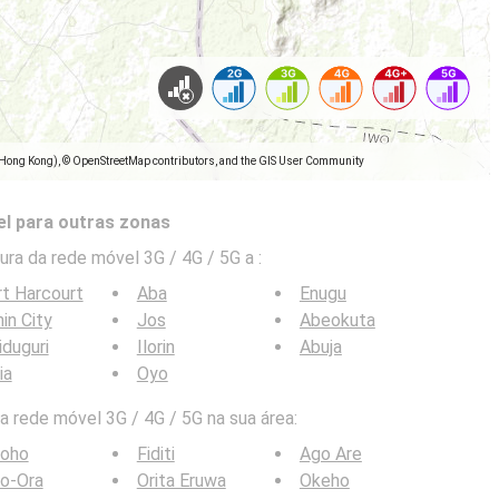
(Hong Kong), © OpenStreetMap contributors, and the GIS User Community
l para outras zonas
ra da rede móvel 3G / 4G / 5G a
:
t Harcourt
Aba
Enugu
in City
Jos
Abeokuta
duguri
Ilorin
Abuja
ia
Oyo
 rede móvel 3G / 4G / 5G na sua área:
boho
Fiditi
Ago Are
o-Ora
Orita Eruwa
Okeho