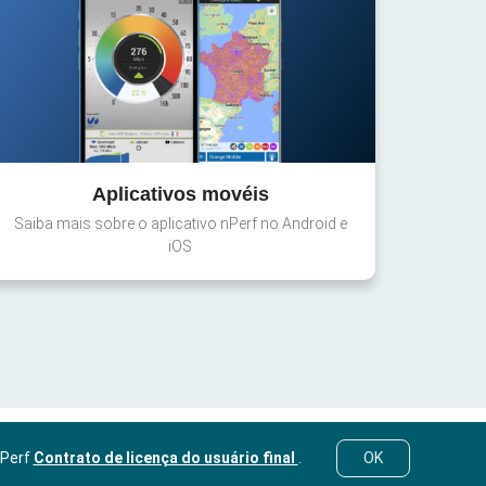
Aplicativos movéis
Saiba mais sobre o aplicativo nPerf no Android e
iOS
nPerf
Contrato de licença do usuário final
.
OK