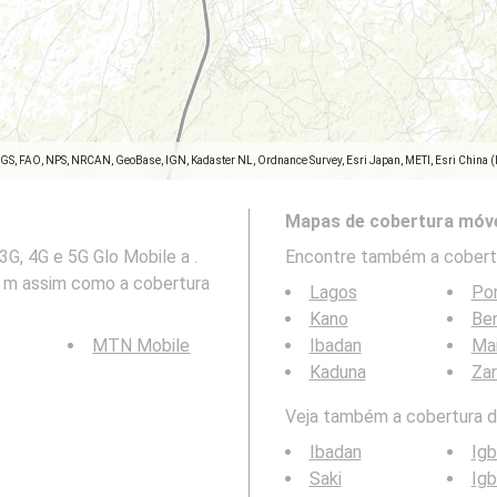
SGS, FAO, NPS, NRCAN, GeoBase, IGN, Kadaster NL, Ordnance Survey, Esri Japan, METI, Esri China 
Mapas de cobertura móve
G, 4G e 5G Glo Mobile a .
Encontre também a cobertu
 m assim como a cobertura
Lagos
Por
Kano
Ben
MTN Mobile
Ibadan
Mai
Kaduna
Zar
Veja também a cobertura da
Ibadan
Ig
Saki
Igb