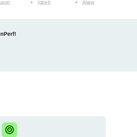
lupon
Igbeti
Alapa
nPerf!