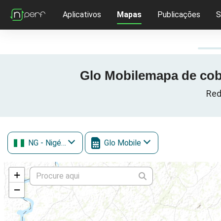
Aplicativos
Mapas
Publicações
S
Glo Mobilemapa de cober
Red
NG
- Nigéria
Glo Mobile
+
−