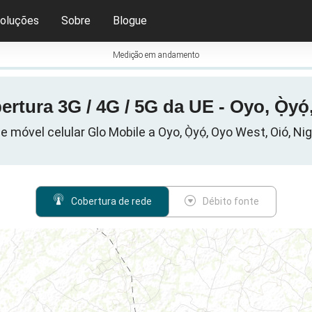
oluções
Sobre
Blogue
Medição em andamento
tura 3G / 4G / 5G da UE - Oyo, Ọ̀yọ́
e móvel celular Glo Mobile a Oyo, Ọ̀yọ́, Oyo West, Oió, Nig
Cobertura de rede
Débito fonte