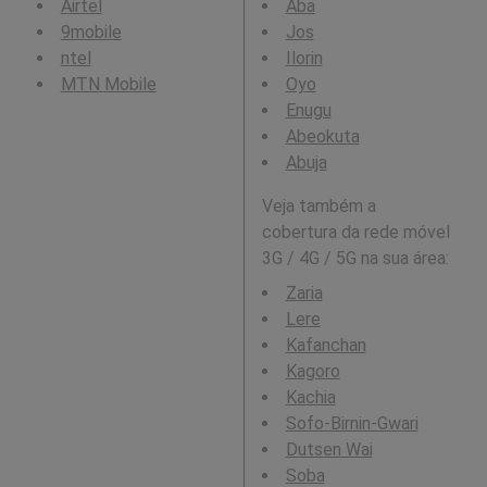
Airtel
Aba
9mobile
Jos
ntel
Ilorin
MTN Mobile
Oyo
Enugu
Abeokuta
Abuja
Veja também a
cobertura da rede móvel
3G / 4G / 5G na sua área:
Zaria
Lere
Kafanchan
Kagoro
Kachia
Sofo-Birnin-Gwari
Dutsen Wai
Soba