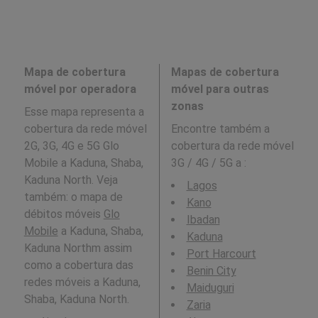
Mapa de cobertura
Mapas de cobertura
móvel por operadora
móvel para outras
zonas
Esse mapa representa a
cobertura da rede móvel
Encontre também a
2G, 3G, 4G e 5G Glo
cobertura da rede móvel
Mobile a Kaduna, Shaba,
3G / 4G / 5G a
:
Kaduna North. Veja
Lagos
também: o mapa de
Kano
débitos móveis
Glo
Ibadan
Mobile
a Kaduna, Shaba,
Kaduna
Kaduna Northm assim
Port Harcourt
como a cobertura das
Benin City
redes móveis a Kaduna,
Maiduguri
Shaba, Kaduna North.
Zaria