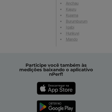
Anchau
Kajuru
Kujama
Burumburum
Igabi
Hunkuyi
Mando
Participe você também às
medições baixando o aplicativo
nPerf!