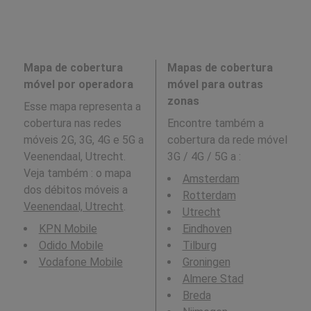
Mapa de cobertura
Mapas de cobertura
móvel por operadora
móvel para outras
zonas
Esse mapa representa a
cobertura nas redes
Encontre também a
móveis 2G, 3G, 4G e 5G a
cobertura da rede móvel
Veenendaal, Utrecht.
3G / 4G / 5G a
:
Veja também : o mapa
Amsterdam
dos débitos móveis a
Rotterdam
Veenendaal, Utrecht
.
Utrecht
KPN Mobile
Eindhoven
Odido Mobile
Tilburg
Vodafone Mobile
Groningen
Almere Stad
Breda