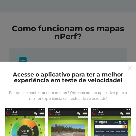
Como funcionam os mapas
nPerf?
Acesse o aplicativo para ter a melhor
De onde vem os dados nperf?
experiência em teste de velocidade!
As medidas coletadas são efetuadas pour
Por que se contentar com menos? Obtenha nosso aplicativo para a
melhor experiência em testes de velocidade!
utilizadores do aplicativo nPerf. São medidas
realizadas em condições reais, efetuadas no local em
questão. Se você também quiser participar, basta
baixar o aplicativo nPerf no seu telefone.
Quanto mais
dados tivermos, mais completos ficarão os mapas !