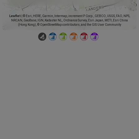
Leaflet
|
© Esri, HERE, Garmin, Intermap, increment P Corp., GEBCO, USGS, FAO, NPS,
NRCAN, GeoBase, IGN, Kadaster NL, Ordnance Survey, Esri Japan, METI, Esri China
(Hong Kong), © OpenStreetMap contributors, and the GIS User Community