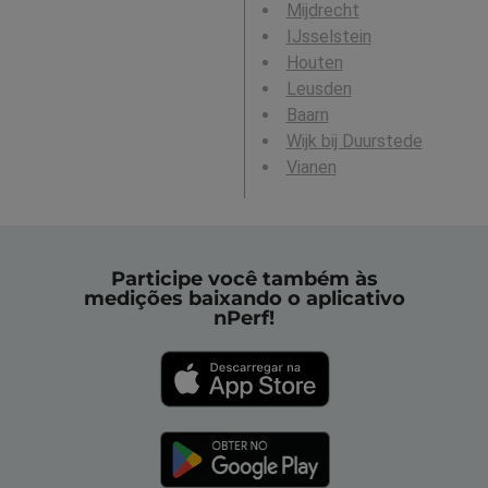
Mijdrecht
IJsselstein
Houten
Leusden
Baarn
Wijk bij Duurstede
Vianen
Participe você também às
medições baixando o aplicativo
nPerf!