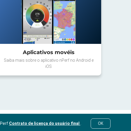
Aplicativos movéis
Saiba mais sobre o aplicativo nPerf no Android e
iOS
nPerf
Contrato de licença do usuário final
.
OK