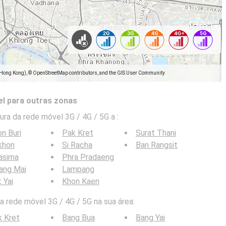
(Hong Kong), © OpenStreetMap contributors, and the GIS User Community
l para outras zonas
ra da rede móvel 3G / 4G / 5G a
:
n Buri
Pak Kret
Surat Thani
khon
Si Racha
Ban Rangsit
asima
Phra Pradaeng
ang Mai
Lampang
 Yai
Khon Kaen
 rede móvel 3G / 4G / 5G na sua área:
 Kret
Bang Bua
Bang Yai