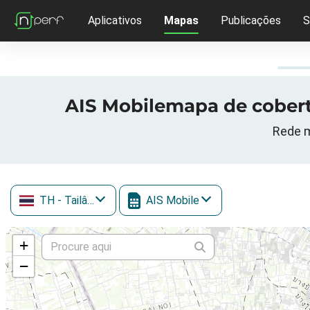
Aplicativos
Mapas
Publicações
S
AIS Mobilemapa de cobertu
Rede m
TH
- Tailândia
AIS Mobile
+
−