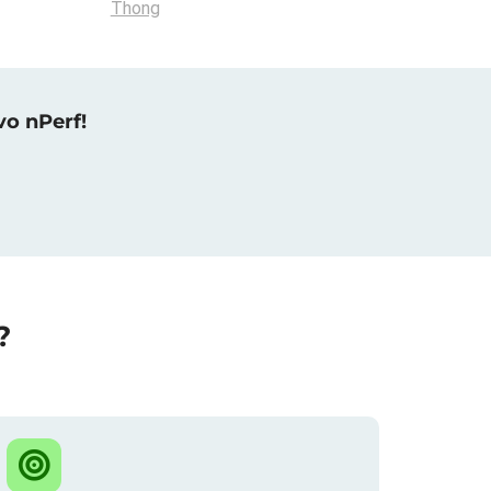
Thong
vo nPerf!
?