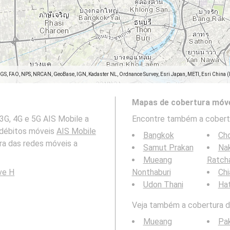
SGS, FAO, NPS, NRCAN, GeoBase, IGN, Kadaster NL, Ordnance Survey, Esri Japan, METI, Esri China 
Mapas de cobertura móve
3G, 4G e 5G AIS Mobile a
Encontre também a cobertu
 débitos móveis
AIS Mobile
Bangkok
Cho
a das redes móveis a
Samut Prakan
Na
Mueang
Ratch
ve H
Nonthaburi
Chi
Udon Thani
Hat
Veja também a cobertura da
Mueang
Pak