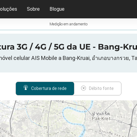
oluções
Sobre
Blogue
Medição em andamento
ra 3G / 4G / 5G da UE - Bang-Krua
óvel celular AIS Mobile a Bang-Kruai, อำเภอบางกรวย, Ta
Cobertura de rede
Débito fonte