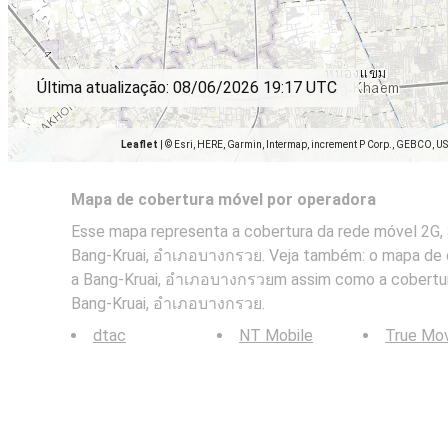
Última atualização:
08/06/2026 19:17 UTC
Leaflet
|
© Esri, HERE, Garmin, Intermap, increment P Corp., GEBCO, U
Mapa de cobertura móvel por operadora
Esse mapa representa a cobertura da rede móvel 2G, 
Bang-Kruai, อำเภอบางกรวย. Veja também: o mapa de
a Bang-Kruai, อำเภอบางกรวยm assim como a cobertur
Bang-Kruai, อำเภอบางกรวย.
dtac
NT Mobile
True Mo