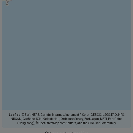
Leaflet
|
© Esri, HERE, Garmin, Intermap, increment P Corp., GEBCO, USGS, FAO, NPS,
NRCAN, GeoBase, IGN, Kadaster NL, Ordnance Survey, Esri Japan, METI, Esri China
(Hong Kong), © OpenStreetMap contributors, and the GIS User Community