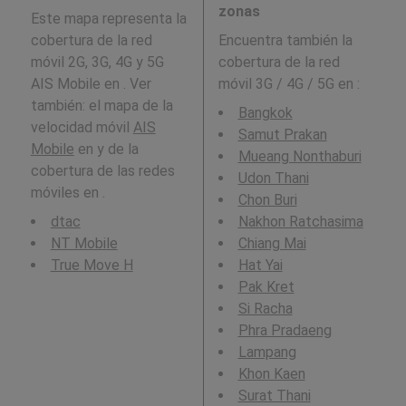
zonas
Este mapa representa la
cobertura de la red
Encuentra también la
móvil 2G, 3G, 4G y 5G
cobertura de la red
AIS Mobile en . Ver
móvil 3G / 4G / 5G en
:
también: el mapa de la
Bangkok
velocidad móvil
AIS
Samut Prakan
Mobile
en y de la
Mueang Nonthaburi
cobertura de las redes
Udon Thani
móviles en .
Chon Buri
dtac
Nakhon Ratchasima
NT Mobile
Chiang Mai
True Move H
Hat Yai
Pak Kret
Si Racha
Phra Pradaeng
Lampang
Khon Kaen
Surat Thani