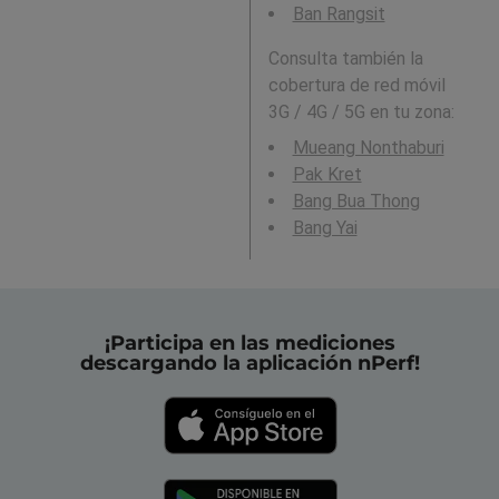
Ban Rangsit
Consulta también la
cobertura de red móvil
3G / 4G / 5G en tu zona:
Mueang Nonthaburi
Pak Kret
Bang Bua Thong
Bang Yai
¡Participa en las mediciones
descargando la aplicación nPerf!