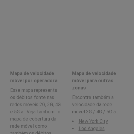
Mapa de velocidade
Mapa de velocidade
móvel por operadora
móvel para outras
zonas
Esse mapa representa
os débitos fonte nas
Encontre também a
redes móveis 2G, 3G, 4G
velocidade da rede
e 5G a . Veja também : o
móvel 3G / 4G / 5G à
:
mapa de cobertura da
New York City
rede móvel como
Los Angeles
também os débitos