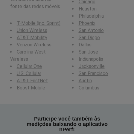
Chicago
fonte das redes móveis
Houston
.
Philadelphia
T-Mobile (inc. Sprint)
Phoenix
Union Wireless
San Antonio
AT&T Mobility
San Diego
Verizon Wireless
Dallas
Carolina West
San Jose
Wireless
Indianapolis
Cellular One
Jacksonville
U.S. Cellular
San Francisco
AT&T FirstNet
Austin
Boost Mobile
Columbus
Participe você também às
medições baixando o aplicativo
nPerf!