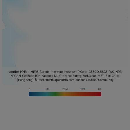
Leaflet
|
© Esri, HERE, Garmin, Intermap, increment P Corp., GEBCO, USGS, FAO, NPS,
NRCAN, GeoBase, IGN, Kadaster NL, Ordnance Survey, Esri Japan, METI, Esri China
(Hong Kong), © OpenStreetMap contributors, and the GIS User Community