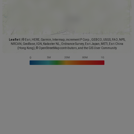
Leaflet
|
© Esri, HERE, Garmin, Intermap, increment P Corp., GEBCO, USGS, FAO, NPS,
NRCAN, GeoBase, IGN, Kadaster NL, Ordnance Survey, Esri Japan, METI, Esri China
(Hong Kong), © OpenStreetMap contributors, and the GIS User Community