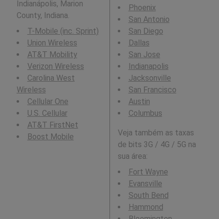
Indianápolis, Marion
Phoenix
County, Indiana.
San Antonio
T-Mobile (inc. Sprint)
San Diego
Union Wireless
Dallas
AT&T Mobility
San Jose
Verizon Wireless
Indianapolis
Carolina West
Jacksonville
Wireless
San Francisco
Cellular One
Austin
U.S. Cellular
Columbus
AT&T FirstNet
Veja também as taxas
Boost Mobile
de bits 3G / 4G / 5G na
sua área:
Fort Wayne
Evansville
South Bend
Hammond
Bloomington