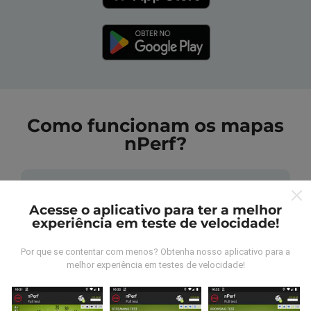
Como funcionam os mapas
nPerf?
Acesse o aplicativo para ter a melhor
experiência em teste de velocidade!
De onde vem os dados nperf?
Por que se contentar com menos? Obtenha nosso aplicativo para a
melhor experiência em testes de velocidade!
As medidas coletadas são efetuadas pour
utilizadores do aplicativo nPerf. São medidas
realizadas em condições reais, efetuadas no local em