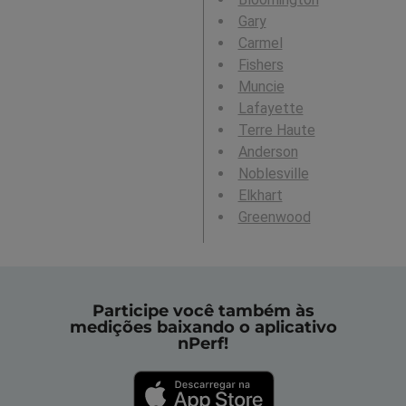
Gary
Carmel
Fishers
Muncie
Lafayette
Terre Haute
Anderson
Noblesville
Elkhart
Greenwood
Participe você também às
medições baixando o aplicativo
nPerf!