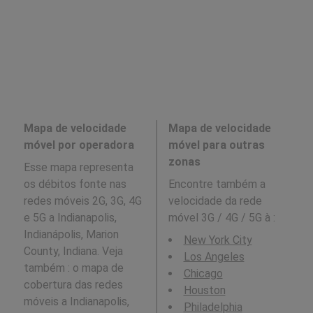
Mapa de velocidade
Mapa de velocidade
móvel por operadora
móvel para outras
zonas
Esse mapa representa
os débitos fonte nas
Encontre também a
redes móveis 2G, 3G, 4G
velocidade da rede
e 5G a Indianapolis,
móvel 3G / 4G / 5G à
:
Indianápolis, Marion
New York City
County, Indiana. Veja
Los Angeles
também : o mapa de
Chicago
cobertura das redes
Houston
móveis a Indianapolis,
Philadelphia