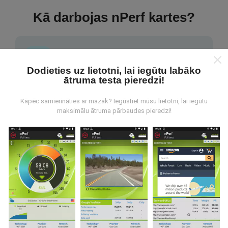
Kā darbojas nPerf kartes?
Dodieties uz lietotni, lai iegūtu labāko
ātruma testa pieredzi!
No kurienes nāk dati?
Kāpēc samierināties ar mazāk? Iegūstiet mūsu lietotni, lai iegūtu
maksimālu ātruma pārbaudes pieredzi!
Dati tiek apkopoti no pārbaudēm, ko veic nPerf
lietotnes lietotāji. Tie ir testi veikti reālā apstākļos,
tieši uz lauka. Ja jūs vēlaties iesaistīties arī, viss, kas
jums jādara, ir lejupielādēt nPerf app uz jūsu
viedtālrunis.
Jo vairāk datu ir, visaptverošāka kartes
būs!