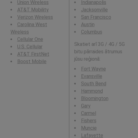
Union Wireless
Indianapolis
AT&T Mobility
Jacksonville
Verizon Wireless
San Francisco
Carolina West
Austin
Wireless
Columbus
Cellular One
Skatiet arī 3G / 4G / 5G
U.S. Cellular
bitu pārraides ātrumus
AT&T FirstNet
jūsu reģionā:
Boost Mobile
Fort Wayne
Evansville
South Bend
Hammond
Bloomington
Gary
Carmel
Fishers
Muncie
Lafayette