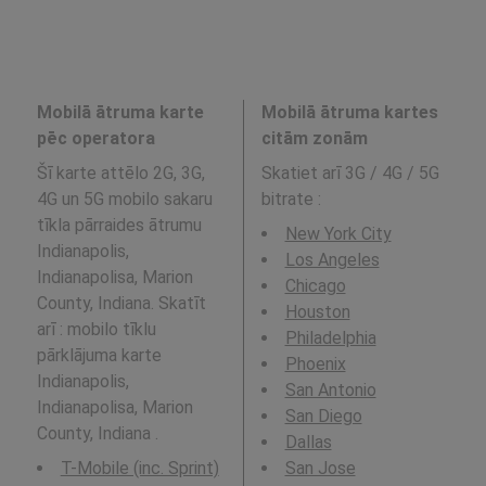
Mobilā ātruma karte
Mobilā ātruma kartes
pēc operatora
citām zonām
Šī karte attēlo 2G, 3G,
Skatiet arī 3G / 4G / 5G
4G un 5G mobilo sakaru
bitrate
:
tīkla pārraides ātrumu
New York City
Indianapolis,
Los Angeles
Indianapolisa, Marion
Chicago
County, Indiana. Skatīt
Houston
arī : mobilo tīklu
Philadelphia
pārklājuma karte
Phoenix
Indianapolis,
San Antonio
Indianapolisa, Marion
San Diego
County, Indiana .
Dallas
T-Mobile (inc. Sprint)
San Jose