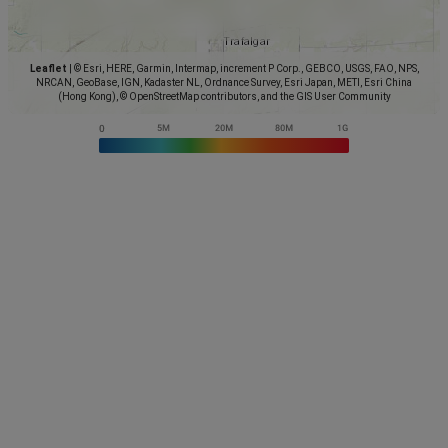
Leaflet
|
© Esri, HERE, Garmin, Intermap, increment P Corp., GEBCO, USGS, FAO, NPS,
NRCAN, GeoBase, IGN, Kadaster NL, Ordnance Survey, Esri Japan, METI, Esri China
(Hong Kong), © OpenStreetMap contributors, and the GIS User Community