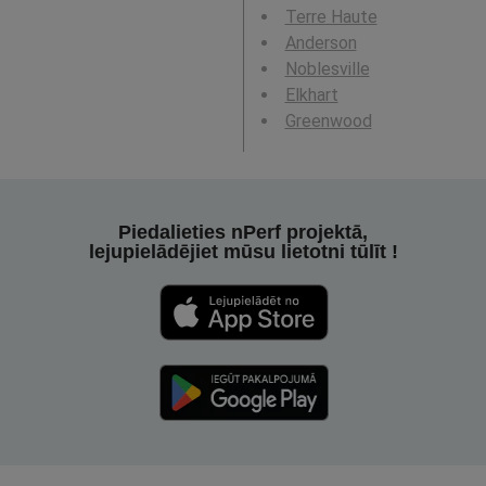
Terre Haute
Anderson
Noblesville
Elkhart
Greenwood
Piedalieties nPerf projektā,
lejupielādējiet mūsu lietotni tūlīt !