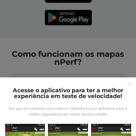
Como funcionam os mapas
nPerf?
Acesse o aplicativo para ter a melhor
experiência em teste de velocidade!
De onde vem os dados nperf?
Por que se contentar com menos? Obtenha nosso aplicativo para a
melhor experiência em testes de velocidade!
As medidas coletadas são efetuadas pour
utilizadores do aplicativo nPerf. São medidas
realizadas em condições reais, efetuadas no local em