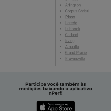
Arlington
Corpus Christi
Plano
Laredo
Lubbock
Garland
Irving
Amarillo
Grand Prairie
Brownsville
Participe você também às
medições baixando o aplicativo
nPerf!