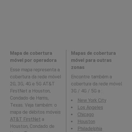
Mapa de cobertura
Mapas de cobertura
móvel por operadora
móvel para outras
zonas
Esse mapa representa a
cobertura da rede móvel
Encontre também a
2G, 3G, 4G e 5G AT&T
cobertura da rede móvel
FirstNet a Houston,
3G / 4G / 5G a
:
Condado de Harris,
New York City
Texas. Veja também: o
Los Angeles
mapa de débitos móveis
Chicago
AT&T FirstNet
a
Houston
Houston, Condado de
Philadelphia