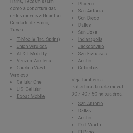
Harris, Texasm assim
Phoenix
como a cobertura das
San Antonio
redes móveis a Houston,
San Diego
Condado de Harris,
Dallas
Texas.
San Jose
T-Mobile (inc. Sprint)
Indianapolis
Union Wireless
Jacksonville
AT&T Mobility
San Francisco
Verizon Wireless
Austin
Carolina West
Columbus
Wireless
Veja também a
Cellular One
cobertura da rede móvel
U.S. Cellular
3G / 4G / 5G na sua área:
Boost Mobile
San Antonio
Dallas
Austin
Fort Worth
El Paso