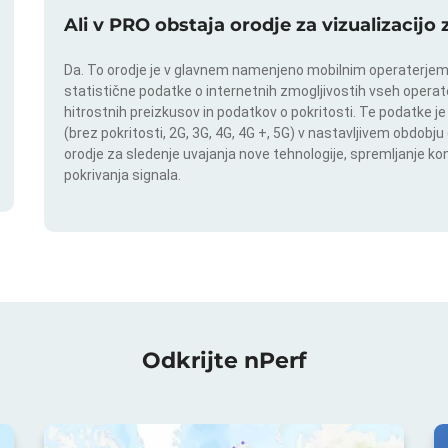
Ali v PRO obstaja orodje za vizualizacijo
Da. To orodje je v glavnem namenjeno mobilnim operaterjem. I
statistične podatke o internetnih zmogljivostih vseh operate
hitrostnih preizkusov in podatkov o pokritosti. Te podatke je
(brez pokritosti, 2G, 3G, 4G, 4G +, 5G) v nastavljivem obdob
orodje za sledenje uvajanja nove tehnologije, spremljanje k
pokrivanja signala.
Odkrijte nPerf