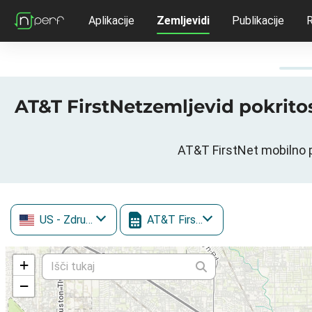
Aplikacije
Zemljevidi
Publikacije
R
AT&T FirstNetzemljevid pokritos
AT&T FirstNet mobilno 
US
- Združene države Amerike
AT&T FirstNet
+
−