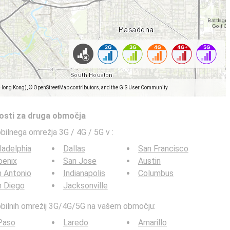
(Hong Kong), © OpenStreetMap contributors, and the GIS User Community
tosti za druga območja
obilnega omrežja 3G / 4G / 5G v
:
ladelphia
Dallas
San Francisco
oenix
San Jose
Austin
 Antonio
Indianapolis
Columbus
n Diego
Jacksonville
mobilnih omrežij 3G/4G/5G na vašem območju:
Paso
Laredo
Amarillo