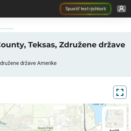
Spustiť test rýchlosti
 County, Teksas, Združene države
Združene države Amerike
ArcGIS