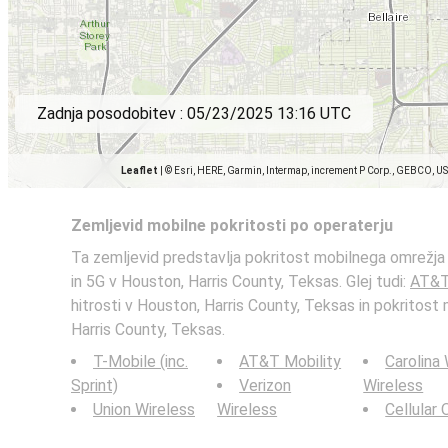
Zadnja posodobitev :
05/23/2025 13:16 UTC
Leaflet
|
© Esri, HERE, Garmin, Intermap, increment P Corp., GEBCO, U
Zemljevid mobilne pokritosti po operaterju
Ta zemljevid predstavlja pokritost mobilnega omrežja
in 5G v Houston, Harris County, Teksas. Glej tudi:
AT&T
hitrosti v Houston, Harris County, Teksas in pokritost 
Harris County, Teksas.
T-Mobile (inc.
AT&T Mobility
Carolina
Sprint)
Verizon
Wireless
Union Wireless
Wireless
Cellular