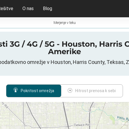
ešitve
O nas
Blog
Merjenje v teku
ti 3G / 4G / 5G - Houston, Harris
Amerike
podatkovno omrežje v Houston, Harris County, Teksas, 
Pokritost omrežja
Hitrost prenosa k sebi