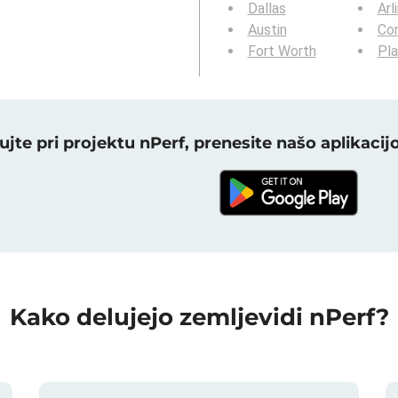
Dallas
Arl
Austin
Cor
Fort Worth
Pl
ujte pri projektu nPerf, prenesite našo aplikacijo
Kako delujejo zemljevidi nPerf?