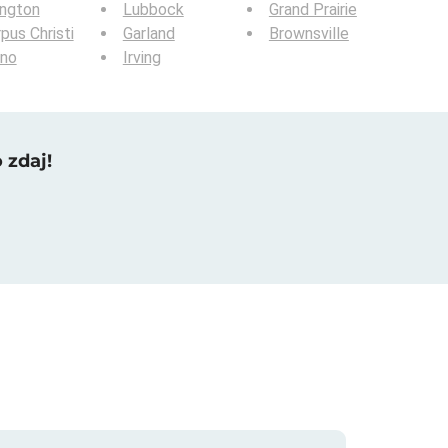
ington
Lubbock
Grand Prairie
pus Christi
Garland
Brownsville
ano
Irving
 zdaj!