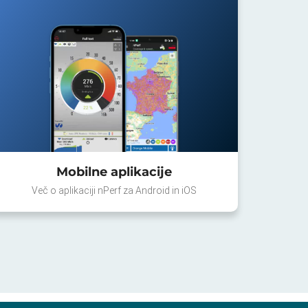
Mobilne aplikacije
Več o aplikaciji nPerf za Android in iOS