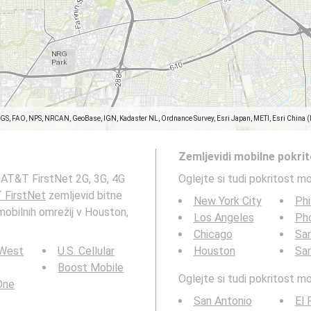
SGS, FAO, NPS, NRCAN, GeoBase, IGN, Kadaster NL, Ordnance Survey, Esri Japan, METI, Esri China 
Zemljevidi mobilne pokri
 AT&T FirstNet 2G, 3G, 4G
Oglejte si tudi pokritost m
 FirstNet
zemljevid bitne
New York City
Phi
mobilnih omrežij v Houston,
Los Angeles
Ph
Chicago
San
 West
U.S. Cellular
Houston
Sa
Boost Mobile
Oglejte si tudi pokritost 
 One
San Antonio
El 