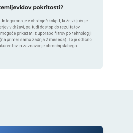
 zemljevidov pokritosti?
ntegrirano je v obstoječ kokpit, ki že vključuje
rjev v državi, pa tudi dostop do rezultatov
 mogoče prikazati z uporabo filtrov po tehnologiji
ju (na primer samo zadnja 2 meseca). To je odlično
onkurentov in zaznavanje območij slabega