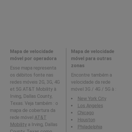
Mapa de velocidade
Mapa de velocidade
móvel por operadora
móvel para outras
zonas
Esse mapa representa
os débitos fonte nas
Encontre também a
redes móveis 2G, 3G, 4G
velocidade da rede
et 5G AT&T Mobility à
móvel 3G / 4G / 5G à
:
Irving, Dallas County,
New York City
Texas. Veja também : o
Los Angeles
mapa de cobertura da
Chicago
rede móvel
AT&T
Houston
Mobility
a Irving, Dallas
Philadelphia
County, Texas como