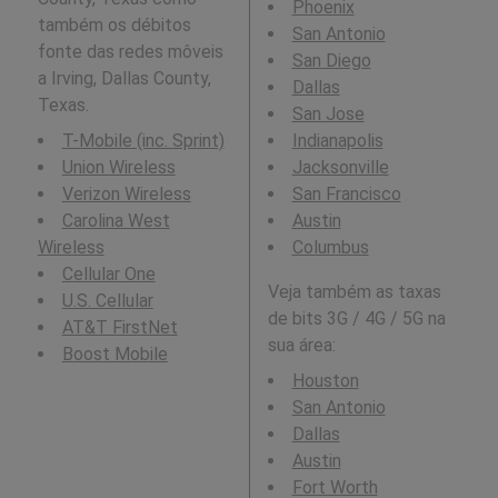
Phoenix
também os débitos
San Antonio
fonte das redes môveis
San Diego
a Irving, Dallas County,
Dallas
Texas.
San Jose
T-Mobile (inc. Sprint)
Indianapolis
Union Wireless
Jacksonville
Verizon Wireless
San Francisco
Carolina West
Austin
Wireless
Columbus
Cellular One
Veja também as taxas
U.S. Cellular
de bits 3G / 4G / 5G na
AT&T FirstNet
sua área:
Boost Mobile
Houston
San Antonio
Dallas
Austin
Fort Worth