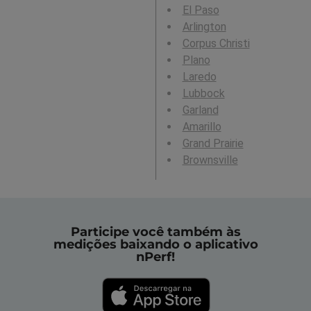
El Paso
Arlington
Corpus Christi
Plano
Laredo
Lubbock
Garland
Amarillo
Grand Prairie
Brownsville
Participe você também às
medições baixando o aplicativo
nPerf!