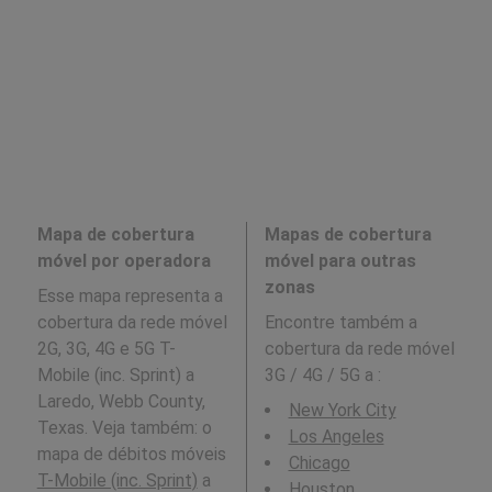
Mapa de cobertura
Mapas de cobertura
móvel por operadora
móvel para outras
zonas
Esse mapa representa a
cobertura da rede móvel
Encontre também a
2G, 3G, 4G e 5G T-
cobertura da rede móvel
Mobile (inc. Sprint) a
3G / 4G / 5G a
:
Laredo, Webb County,
New York City
Texas. Veja também: o
Los Angeles
mapa de débitos móveis
Chicago
T-Mobile (inc. Sprint)
a
Houston