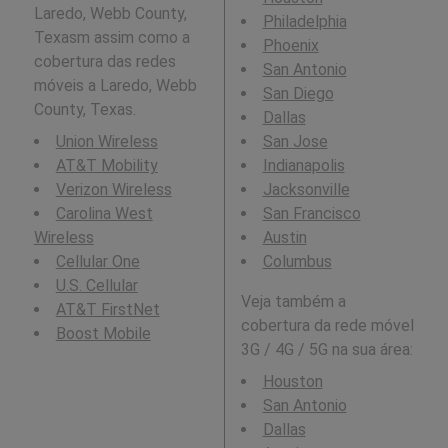
Laredo, Webb County,
Philadelphia
Texasm assim como a
Phoenix
cobertura das redes
San Antonio
móveis a Laredo, Webb
San Diego
County, Texas.
Dallas
Union Wireless
San Jose
AT&T Mobility
Indianapolis
Verizon Wireless
Jacksonville
Carolina West
San Francisco
Wireless
Austin
Cellular One
Columbus
U.S. Cellular
Veja também a
AT&T FirstNet
cobertura da rede móvel
Boost Mobile
3G / 4G / 5G na sua área:
Houston
San Antonio
Dallas