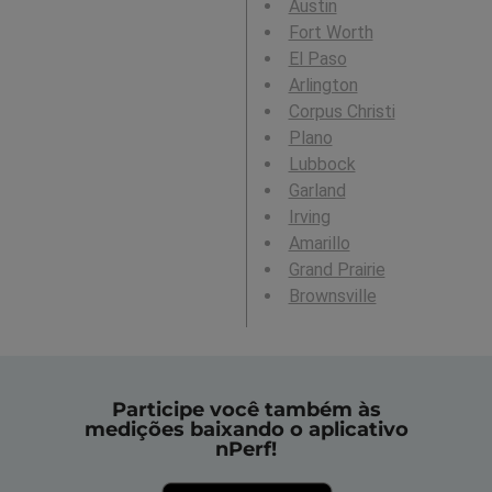
Austin
Fort Worth
El Paso
Arlington
Corpus Christi
Plano
Lubbock
Garland
Irving
Amarillo
Grand Prairie
Brownsville
Participe você também às
medições baixando o aplicativo
nPerf!