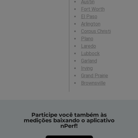
Austin
Fort Worth
El Paso
Arlington
Corpus Christi
Plano
Laredo
Lubbock
Garland
Irving
Grand Prairie
Brownsville
Participe você também às
medições baixando o aplicativo
nPerf!