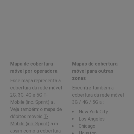
Mapa de cobertura
Mapas de cobertura
móvel por operadora
móvel para outras
zonas
Esse mapa representa a
cobertura da rede móvel
Encontre também a
2G, 3G, 4G e 5G T-
cobertura da rede móvel
Mobile (inc. Sprint) a .
3G / 4G / 5G a
:
Veja também: o mapa de
New York City
débitos móveis
T-
Los Angeles
Mobile (inc. Sprint)
a m
Chicago
assim como a cobertura
Houston