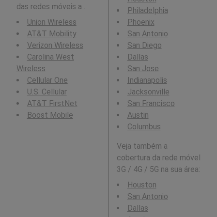
das redes móveis a .
Philadelphia
Union Wireless
Phoenix
AT&T Mobility
San Antonio
Verizon Wireless
San Diego
Carolina West
Dallas
Wireless
San Jose
Cellular One
Indianapolis
U.S. Cellular
Jacksonville
AT&T FirstNet
San Francisco
Boost Mobile
Austin
Columbus
Veja também a
cobertura da rede móvel
3G / 4G / 5G na sua área:
Houston
San Antonio
Dallas