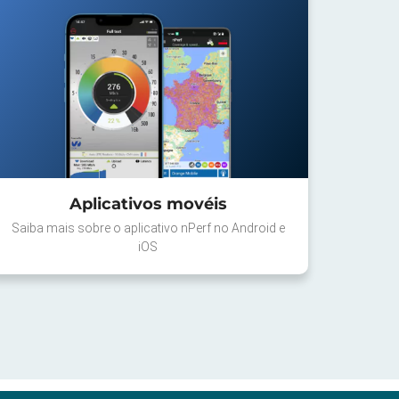
Aplicativos movéis
Saiba mais sobre o aplicativo nPerf no Android e
iOS