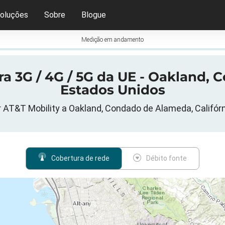
oluções
Sobre
Blogue
Medição em andamento
 3G / 4G / 5G da UE - Oakland, C
Estados Unidos
 AT&T Mobility a Oakland, Condado de Alameda, Califór
Cobertura de rede
Débito fonte