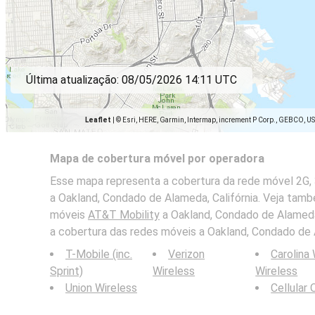
Última atualização:
08/05/2026 14:11 UTC
Leaflet
|
© Esri, HERE, Garmin, Intermap, increment P Corp., GEBCO, U
Mapa de cobertura móvel por operadora
Esse mapa representa a cobertura da rede móvel 2G,
a Oakland, Condado de Alameda, Califórnia. Veja tam
móveis
AT&T Mobility
a Oakland, Condado de Alameda
a cobertura das redes móveis a Oakland, Condado de A
T-Mobile (inc.
Verizon
Carolina
Sprint)
Wireless
Wireless
Union Wireless
Cellular