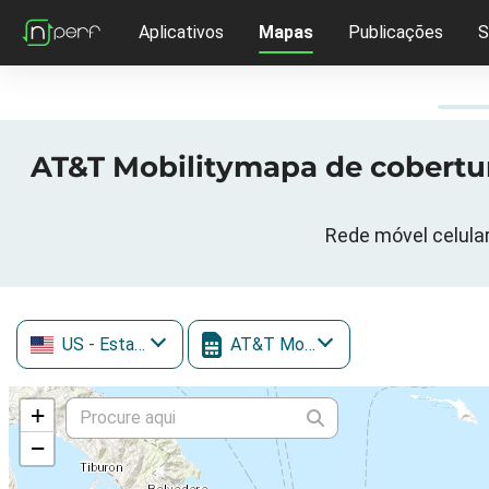
Aplicativos
Mapas
Publicações
S
AT&T Mobilitymapa de cobertura
Rede móvel celular
US
- Estados Unidos
AT&T Mobility
+
−