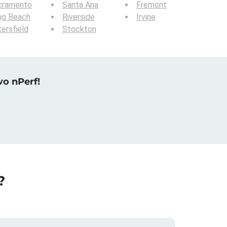
cramento
Santa Ana
Fremont
ng Beach
Riverside
Irvine
ersfield
Stockton
vo nPerf!
?