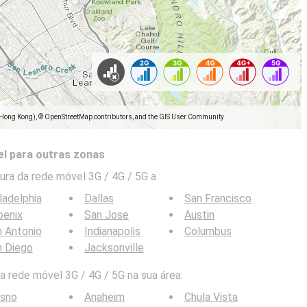
(Hong Kong), © OpenStreetMap contributors, and the GIS User Community
l para outras zonas
ra da rede móvel 3G / 4G / 5G a
:
ladelphia
Dallas
San Francisco
oenix
San Jose
Austin
 Antonio
Indianapolis
Columbus
n Diego
Jacksonville
 rede móvel 3G / 4G / 5G na sua área:
esno
Anaheim
Chula Vista