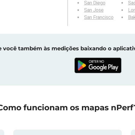
San Diego
Sa
San Jose
Lo
San Francisco
Bak
e você também às medições baixando o aplicati
Como funcionam os mapas nPerf