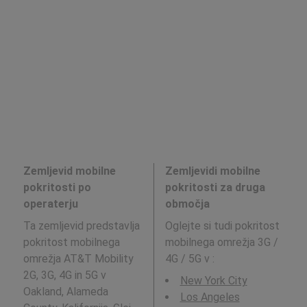
Zemljevid mobilne
Zemljevidi mobilne
pokritosti po
pokritosti za druga
operaterju
območja
Ta zemljevid predstavlja
Oglejte si tudi pokritost
pokritost mobilnega
mobilnega omrežja 3G /
omrežja AT&T Mobility
4G / 5G v
:
2G, 3G, 4G in 5G v
New York City
Oakland, Alameda
Los Angeles