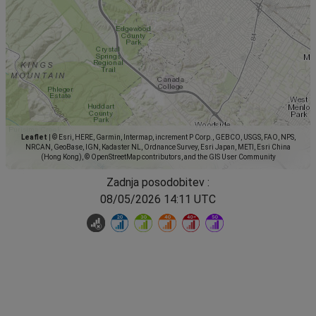
Leaflet
|
© Esri, HERE, Garmin, Intermap, increment P Corp., GEBCO, USGS, FAO, NPS,
NRCAN, GeoBase, IGN, Kadaster NL, Ordnance Survey, Esri Japan, METI, Esri China
(Hong Kong), © OpenStreetMap contributors, and the GIS User Community
Zadnja posodobitev :
08/05/2026 14:11 UTC