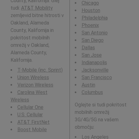
County, Kalifornija. Glej
Chicago
tudi:
AT&T Mobility
Houston
zemljevid bitne hitrosti v
Philadelphia
Oakland, Alameda
Phoenix
County, Kalifornija in
San Antonio
pokritost mobilnih
San Diego
omrežij v Oakland,
Dallas
Alameda County,
San Jose
Kalifornija.
Indianapolis
T-Mobile (inc. Sprint)
Jacksonville
Union Wireless
San Francisco
Verizon Wireless
Austin
Carolina West
Columbus
Wireless
Oglejte si tudi pokritost
Cellular One
mobilnih omrežij
U.S. Cellular
3G/4G/5G na vašem
AT&T FirstNet
območju:
Boost Mobile
Los Angeles