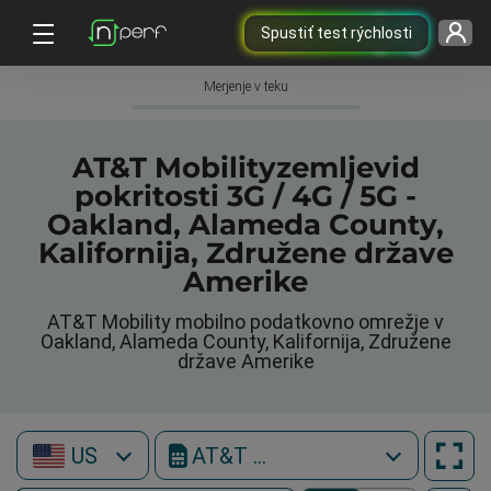
Spustiť test rýchlosti
Merjenje v teku
AT&T Mobilityzemljevid
pokritosti 3G / 4G / 5G -
Oakland, Alameda County,
Kalifornija, Združene države
Amerike
AT&T Mobility mobilno podatkovno omrežje v
Oakland, Alameda County, Kalifornija, Združene
države Amerike
US
AT&T Mobility