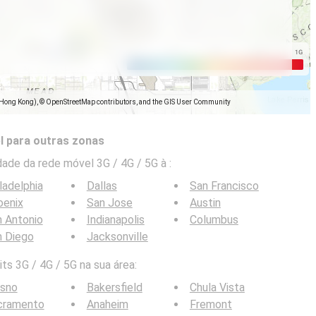
(Hong Kong), © OpenStreetMap contributors, and the GIS User Community
l para outras zonas
ade da rede móvel 3G / 4G / 5G à
:
ladelphia
Dallas
San Francisco
oenix
San Jose
Austin
 Antonio
Indianapolis
Columbus
n Diego
Jacksonville
ts 3G / 4G / 5G na sua área:
esno
Bakersfield
Chula Vista
cramento
Anaheim
Fremont