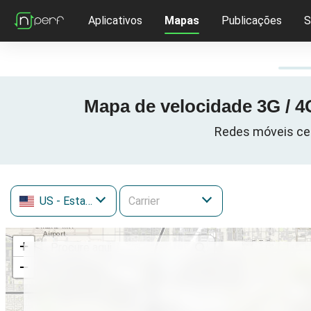
Aplicativos
Mapas
Publicações
S
Mapa de velocidade 3G / 4G
Redes móveis celu
US
- Estados Unidos
+
−