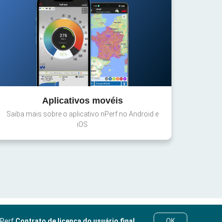
Aplicativos movéis
Saiba mais sobre o aplicativo nPerf no Android e
iOS
nPerf
Contrato de licença do usuário final
.
OK