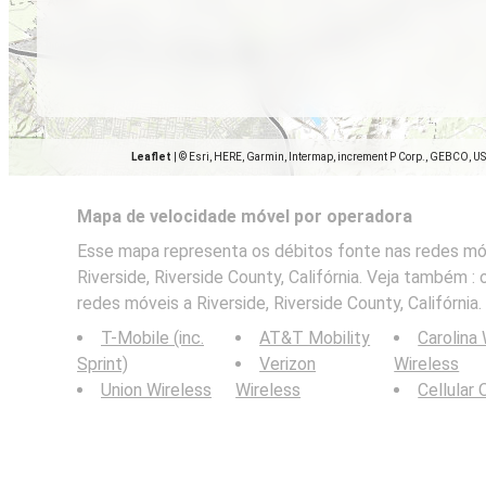
Leaflet
|
© Esri, HERE, Garmin, Intermap, increment P Corp., GEBCO, U
Mapa de velocidade móvel por operadora
Esse mapa representa os débitos fonte nas redes móv
Riverside, Riverside County, Califórnia. Veja também 
redes móveis a Riverside, Riverside County, Califórnia.
T-Mobile (inc.
AT&T Mobility
Carolina
Sprint)
Verizon
Wireless
Union Wireless
Wireless
Cellular