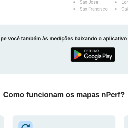
San Jose
Lo
San Francisco
Oa
cipe você também às medições baixando o aplicativo 
Como funcionam os mapas nPerf?