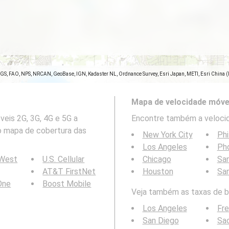
SGS, FAO, NPS, NRCAN, GeoBase, IGN, Kadaster NL, Ordnance Survey, Esri Japan, METI, Esri China 
Mapa de velocidade móve
eis 2G, 3G, 4G e 5G a
Encontre também a velocid
: o mapa de cobertura das
New York City
Phi
Los Angeles
Ph
 West
U.S. Cellular
Chicago
San
AT&T FirstNet
Houston
Sa
 One
Boost Mobile
Veja também as taxas de bi
Los Angeles
Fr
San Diego
Sa