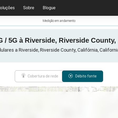
oluções
Sobre
Blogue
Medição em andamento
 / 5G à Riverside, Riverside County,
lares a Riverside, Riverside County, Califórnia, Californ
Cobertura de rede
Débito fonte