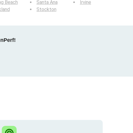
ng Beach
Santa Ana
Irvine
kland
Stockton
nPerf!