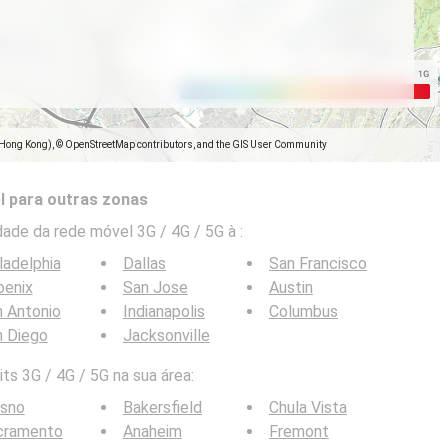
(Hong Kong), © OpenStreetMap contributors, and the GIS User Community
l para outras zonas
ade da rede móvel 3G / 4G / 5G à
:
ladelphia
Dallas
San Francisco
oenix
San Jose
Austin
 Antonio
Indianapolis
Columbus
n Diego
Jacksonville
ts 3G / 4G / 5G na sua área:
esno
Bakersfield
Chula Vista
cramento
Anaheim
Fremont