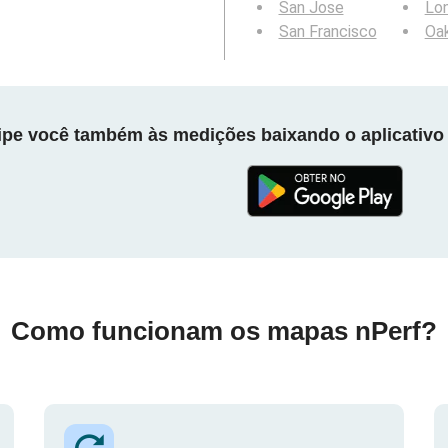
San Jose
Lo
San Francisco
Oa
cipe você também às medições baixando o aplicativo 
Como funcionam os mapas nPerf?