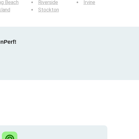
ng Beach
Riverside
Irvine
kland
Stockton
nPerf!