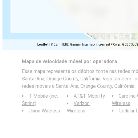
Leaflet
|
© Esri, HERE, Garmin, Intermap, increment P Corp., GEBCO, U
Mapa de velocidade móvel por operadora
Esse mapa representa os débitos fonte nas redes móv
Santa-Ana, Orange County, Califórnia. Veja também : 
redes móveis a Santa-Ana, Orange County, Califórnia.
T-Mobile (inc.
AT&T Mobility
Carolina
Sprint)
Verizon
Wireless
Union Wireless
Wireless
Cellular