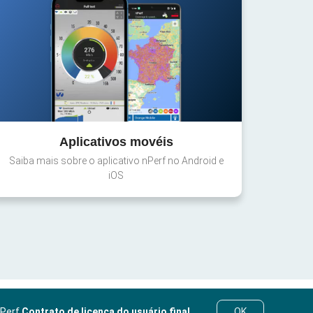
Aplicativos movéis
Saiba mais sobre o aplicativo nPerf no Android e
iOS
nPerf
Contrato de licença do usuário final
.
OK