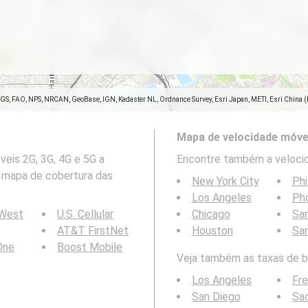
SGS, FAO, NPS, NRCAN, GeoBase, IGN, Kadaster NL, Ordnance Survey, Esri Japan, METI, Esri China 
Mapa de velocidade móve
eis 2G, 3G, 4G e 5G a
Encontre também a velocid
o mapa de cobertura das
New York City
Phi
Los Angeles
Ph
 West
U.S. Cellular
Chicago
San
AT&T FirstNet
Houston
Sa
 One
Boost Mobile
Veja também as taxas de bi
Los Angeles
Fr
San Diego
Sa