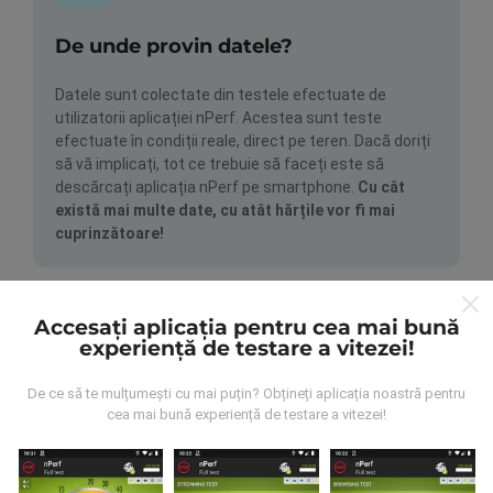
De unde provin datele?
Datele sunt colectate din testele efectuate de
utilizatorii aplicației nPerf. Acestea sunt teste
efectuate în condiții reale, direct pe teren. Dacă doriți
să vă implicați, tot ce trebuie să faceți este să
descărcați aplicația nPerf pe smartphone.
Cu cât
există mai multe date, cu atât hărțile vor fi mai
cuprinzătoare!
Accesați aplicația pentru cea mai bună
experiență de testare a vitezei!
De ce să te mulțumești cu mai puțin? Obțineți aplicația noastră pentru
Cum se fac actualizările?
cea mai bună experiență de testare a vitezei!
Hărțile de acoperire a rețelei sunt actualizate
automat de către un robot la fiecare oră. Hărțile de