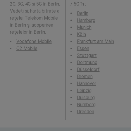
2G, 3G, 4G și 5G în Berlin.
/ 5G în
:
Vedeți și: harta bitrate a
Berlin
rețelei
Telekom Mobile
Hamburg
în Berlin și acoperirea
Munich
rețelelor în Berlin.
Köln
Vodafone Mobile
Frankfurt am Main
O2 Mobile
Essen
Stuttgart
Dortmund
Düsseldorf
Bremen
Hannover
Leipzig
Duisburg
Nürnberg
Dresden