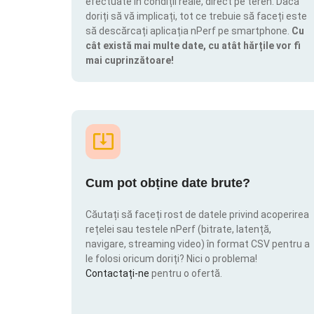
efectuate în condiții reale, direct pe teren. Dacă
doriți să vă implicați, tot ce trebuie să faceți este
să descărcați aplicația nPerf pe smartphone.
Cu
cât există mai multe date, cu atât hărțile vor fi
mai cuprinzătoare!
Cum pot obține date brute?
Căutați să faceți rost de datele privind acoperirea
rețelei sau testele nPerf (bitrate, latență,
navigare, streaming video) în format CSV pentru a
le folosi oricum doriți? Nici o problema!
Contactați-ne
pentru o ofertă.