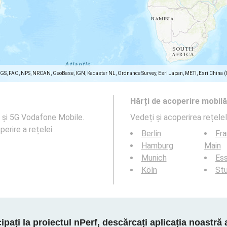
SGS, FAO, NPS, NRCAN, GeoBase, IGN, Kadaster NL, Ordnance Survey, Esri Japan, METI, Esri China 
Hărți de acoperire mobilă
G și 5G Vodafone Mobile.
Vedeți și acoperirea rețele
perire a rețelei .
Berlin
Fra
Hamburg
Main
Munich
Es
Köln
Stu
cipați la proiectul nPerf, descărcați aplicația noastră