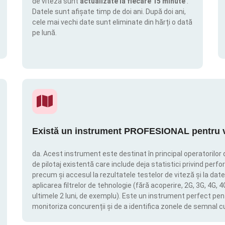
de viteză sunt
actualizate la fiecare 15 minute
.
Datele sunt afișate timp de doi ani. După doi ani,
cele mai vechi date sunt eliminate din hărți o dată
pe lună.
Există un instrument PROFESIONAL pentru vi
da. Acest instrument este destinat în principal operatorilor 
de pilotaj existentă care include deja statistici privind perfor
precum și accesul la rezultatele testelor de viteză și la date
aplicarea filtrelor de tehnologie (fără acoperire, 2G, 3G, 4G, 
ultimele 2 luni, de exemplu). Este un instrument perfect pen
monitoriza concurenții și de a identifica zonele de semnal c