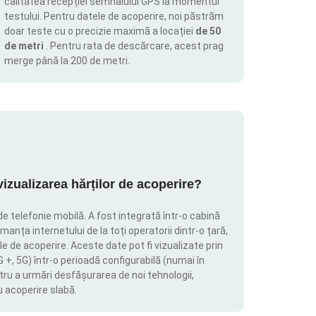
calitatea recepției semnalului GPS la momentul
testului. Pentru datele de acoperire, noi păstrăm
doar teste cu o precizie maximă a locației
de 50
de metri
. Pentru rata de descărcare, acest prag
merge până la 200 de metri.
zualizarea hărților de acoperire?
de telefonie mobilă. A fost integrată într-o cabină
manța internetului de la toți operatorii dintr-o țară,
le de acoperire. Aceste date pot fi vizualizate prin
4G +, 5G) într-o perioadă configurabilă (numai în
tru a urmări desfășurarea de noi tehnologii,
u acoperire slabă.