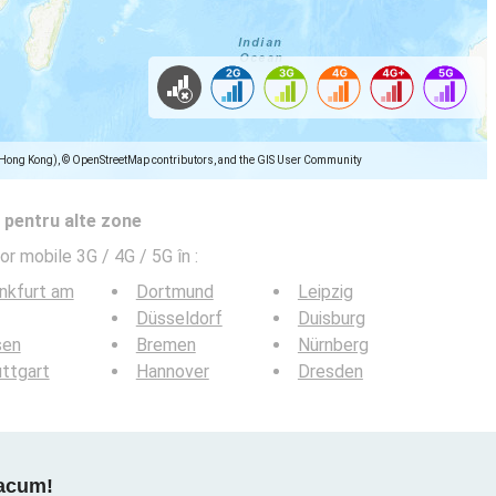
(Hong Kong), © OpenStreetMap contributors, and the GIS User Community
 pentru alte zone
lor mobile 3G / 4G / 5G în
:
nkfurt am
Dortmund
Leipzig
Düsseldorf
Duisburg
sen
Bremen
Nürnberg
ttgart
Hannover
Dresden
 acum!