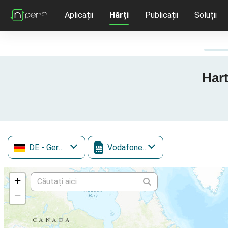
Aplicații
Hărți
Publicații
Soluții
Hart
DE
- Germania
Vodafone Mobile
+
−