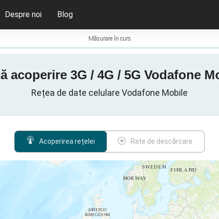
Despre noi
Blog
Măsurare în curs
ă acoperire 3G / 4G / 5G Vodafone M
Rețea de date celulare Vodafone Mobile
Acoperirea rețelei
Rate de descărcare