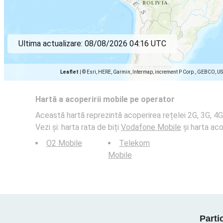
Ultima actualizare:
08/08/2026 04:16 UTC
Leaflet
|
© Esri, HERE, Garmin, Intermap, increment P Corp., GEBCO, U
Hartă a acoperirii mobile pe operator
Această hartă reprezintă acoperirea rețelei 2G, 3G, 4
Vezi și: harta rata de biți
Vodafone Mobile
și harta aco
O2 Mobile
Telekom
Mobile
Parti