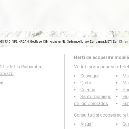
SGS, FAO, NPS, NRCAN, GeoBase, IGN, Kadaster NL, Ordnance Survey, Esri Japan, METI, Esri China 
Hărți de acoperire mobilă
4G și 5G în Riobamba,
Vedeți și acoperirea rețele
borazo
.
Guayaquil
Ma
il
Quito
Ma
Cuenca
Por
Santo Domingo
Elo
de los Colorados
Es
Consultați și acoperirea reț
Alausí
Gu