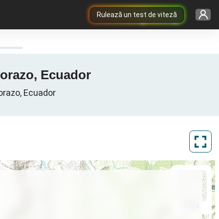
Rulează un test de viteză
borazo, Ecuador
orazo, Ecuador
ArcGIS