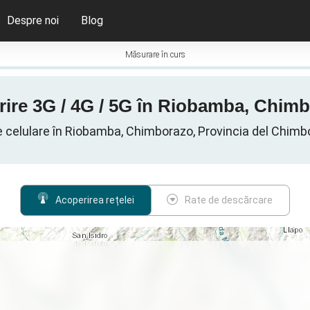
Despre noi
Blog
Măsurare în curs
rire 3G / 4G / 5G în Riobamba, Chim
e celulare în Riobamba, Chimborazo, Provincia del Chimb
Acoperirea rețelei
Rate de descărcare