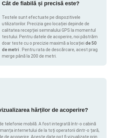
Cât de fiabilă și precisă este?
Testele sunt efectuate pe dispozitivele
utilizatorilor. Precizia geo locației depinde de
calitatea recepției semnalului GPS la momentul
testului. Pentru datele de acoperire, noi păstrăm
doar teste cu o precizie maximă a locației
de 50
de metri
. Pentru rata de descărcare, acest prag
merge până la 200 de metri.
zualizarea hărților de acoperire?
de telefonie mobilă. A fost integrată într-o cabină
manța internetului de la toți operatorii dintr-o țară,
le de acoperire. Aceste date pot fi vizualizate prin