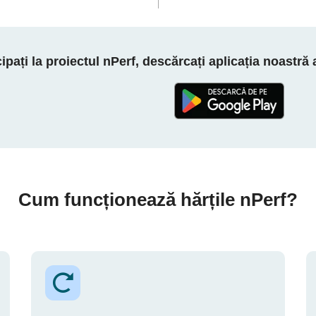
cipați la proiectul nPerf, descărcați aplicația noastră
Cum funcționează hărțile nPerf?