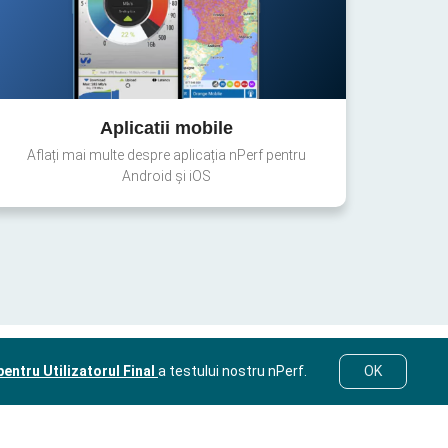
Aplicatii mobile
Aflați mai multe despre aplicația nPerf pentru
Android și iOS
entru Utilizatorul Final
a testului nostru nPerf.
OK