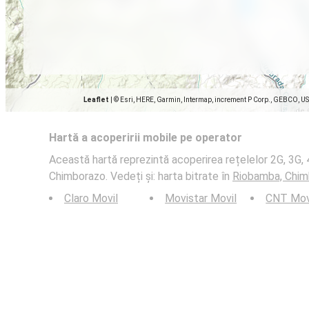
Leaflet
|
© Esri, HERE, Garmin, Intermap, increment P Corp., GEBCO, U
Hartă a acoperirii mobile pe operator
Această hartă reprezintă acoperirea rețelelor 2G, 3G, 
Chimborazo. Vedeți și: harta bitrate în
Riobamba, Chim
Claro Movil
Movistar Movil
CNT Mov