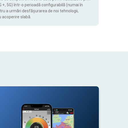
4G +, 5G) într-o perioadă configurabilă (numai în
tru a urmări desfășurarea de noi tehnologii,
u acoperire slabă.