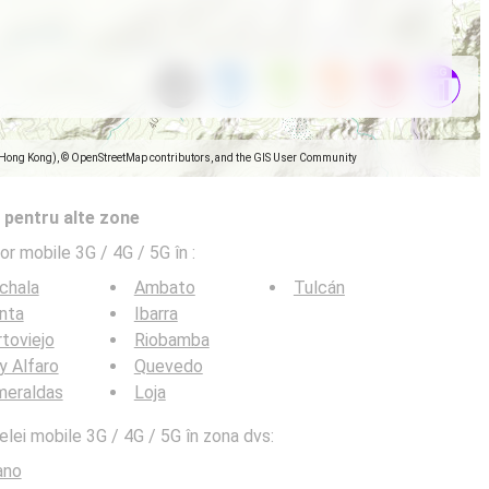
(Hong Kong), © OpenStreetMap contributors, and the GIS User Community
 pentru alte zone
lor mobile 3G / 4G / 5G în
:
chala
Ambato
Tulcán
nta
Ibarra
toviejo
Riobamba
y Alfaro
Quevedo
meraldas
Loja
elei mobile 3G / 4G / 5G în zona dvs:
ano