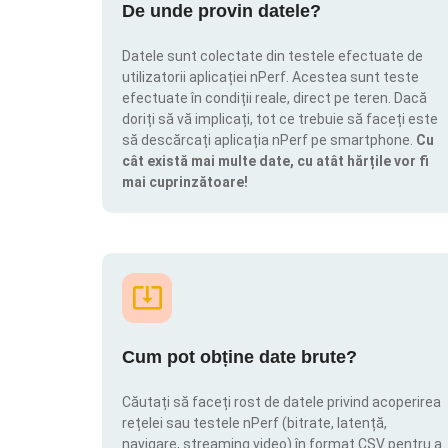
De unde provin datele?
Datele sunt colectate din testele efectuate de
utilizatorii aplicației nPerf. Acestea sunt teste
efectuate în condiții reale, direct pe teren. Dacă
doriți să vă implicați, tot ce trebuie să faceți este
să descărcați aplicația nPerf pe smartphone.
Cu
cât există mai multe date, cu atât hărțile vor fi
mai cuprinzătoare!
Cum pot obține date brute?
Căutați să faceți rost de datele privind acoperirea
rețelei sau testele nPerf (bitrate, latență,
navigare, streaming video) în format CSV pentru a