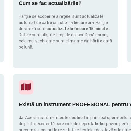
Cum se fac actualizările?
Hărțile de acoperire a rețelei sunt actualizate
automat de către un robot la fiecare oră. Hărțile
de viteză sunt
actualizate la fiecare 15 minute
.
Datele sunt afișate timp de doi ani. După doi ani,
cele mai vechi date sunt eliminate din hărți o dată
pe lună.
Există un instrument PROFESIONAL pentru vi
da. Acest instrument este destinat în principal operatorilor 
de pilotaj existentă care include deja statistici privind perfor
precum și accesul la rezultatele testelor de viteză și la date