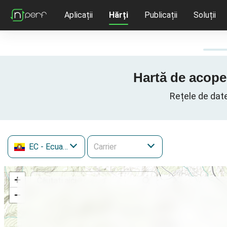
Aplicații
Hărți
Publicații
Soluții
Hartă de acope
Rețele de dat
EC
- Ecuador
+
−