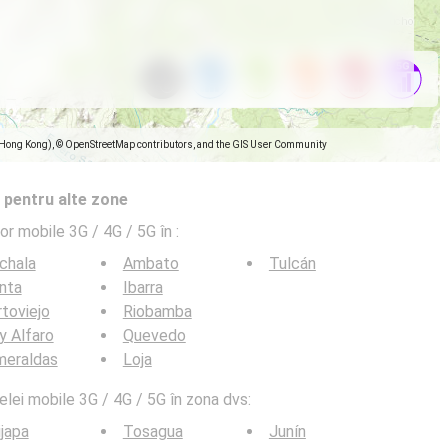
(Hong Kong), © OpenStreetMap contributors, and the GIS User Community
 pentru alte zone
lor mobile 3G / 4G / 5G în
:
chala
Ambato
Tulcán
nta
Ibarra
toviejo
Riobamba
y Alfaro
Quevedo
meraldas
Loja
elei mobile 3G / 4G / 5G în zona dvs:
ijapa
Tosagua
Junín