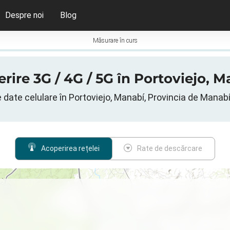
Despre noi
Blog
Măsurare în curs
rire 3G / 4G / 5G în Portoviejo, 
 date celulare în Portoviejo, Manabí, Provincia de Manab
Acoperirea rețelei
Rate de descărcare