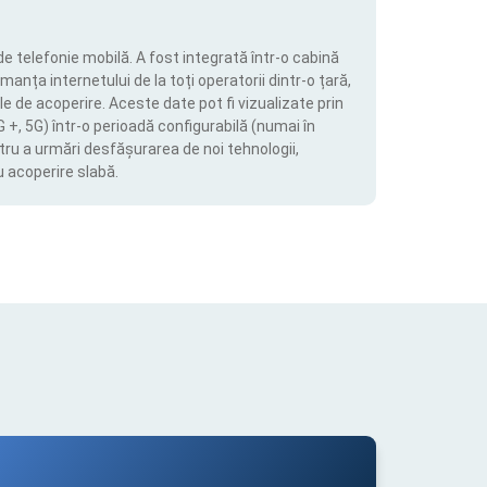
de telefonie mobilă. A fost integrată într-o cabină
manța internetului de la toți operatorii dintr-o țară,
le de acoperire. Aceste date pot fi vizualizate prin
4G +, 5G) într-o perioadă configurabilă (numai în
tru a urmări desfășurarea de noi tehnologii,
u acoperire slabă.