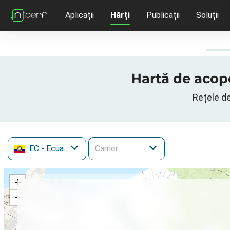
Aplicații
Hărți
Publicații
Soluții
Hartă de acope
Rețele de
EC
- Ecuador
+
−