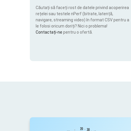
Căutați să faceți rost de datele privind acoperirea
rețelei sau testele nPerf (bitrate, latență,
navigare, streaming video) în format CSV pentru a
le folosi oricum doriți? Nici o problema!
Contactați-ne
pentru o ofertă.