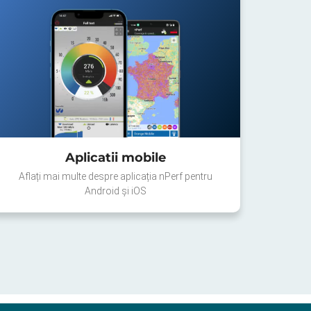
Aplicatii mobile
Aflați mai multe despre aplicația nPerf pentru
Android și iOS