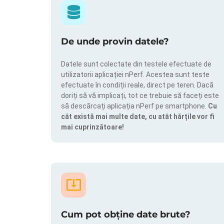
De unde provin datele?
Datele sunt colectate din testele efectuate de
utilizatorii aplicației nPerf. Acestea sunt teste
efectuate în condiții reale, direct pe teren. Dacă
doriți să vă implicați, tot ce trebuie să faceți este
să descărcați aplicația nPerf pe smartphone.
Cu
cât există mai multe date, cu atât hărțile vor fi
mai cuprinzătoare!
Cum pot obține date brute?