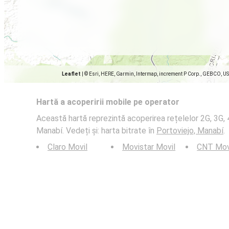
Leaflet
|
© Esri, HERE, Garmin, Intermap, increment P Corp., GEBCO, U
Hartă a acoperirii mobile pe operator
Această hartă reprezintă acoperirea rețelelor 2G, 3G, 4
Manabí. Vedeți și: harta bitrate în
Portoviejo, Manabí
.
Claro Movil
Movistar Movil
CNT Mov