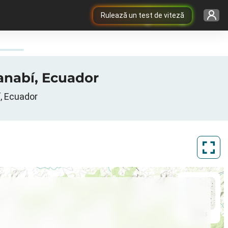
Rulează un test de viteză
Manabí, Ecuador
í, Ecuador
ArcGIS