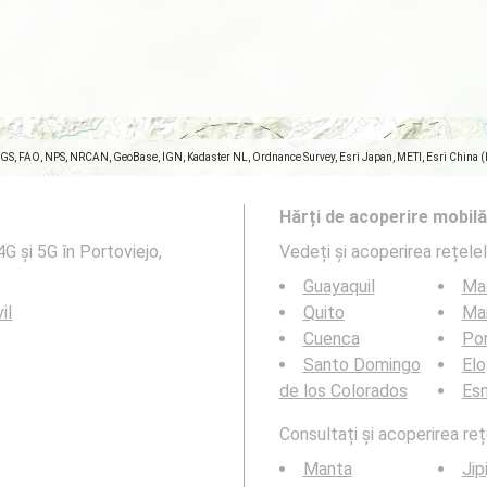
SGS, FAO, NPS, NRCAN, GeoBase, IGN, Kadaster NL, Ordnance Survey, Esri Japan, METI, Esri China 
Hărți de acoperire mobilă
G și 5G în Portoviejo,
Vedeți și acoperirea rețele
Guayaquil
Ma
il
Quito
Ma
Cuenca
Por
Santo Domingo
Elo
de los Colorados
Es
Consultați și acoperirea reț
Manta
Jip