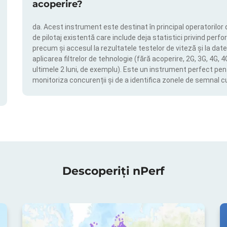
acoperire?
da. Acest instrument este destinat în principal operatorilor 
de pilotaj existentă care include deja statistici privind perfor
precum și accesul la rezultatele testelor de viteză și la date
aplicarea filtrelor de tehnologie (fără acoperire, 2G, 3G, 4G, 
ultimele 2 luni, de exemplu). Este un instrument perfect pen
monitoriza concurenții și de a identifica zonele de semnal c
Descoperiți nPerf