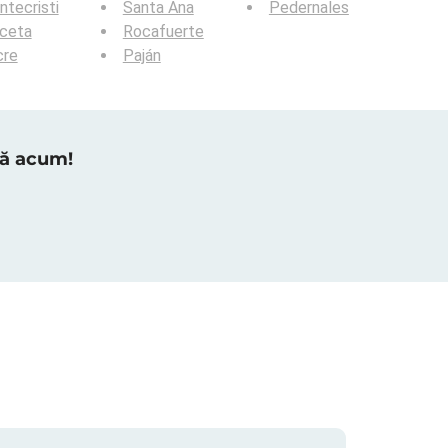
tecristi
Santa Ana
Pedernales
lceta
Rocafuerte
cre
Paján
tră acum!