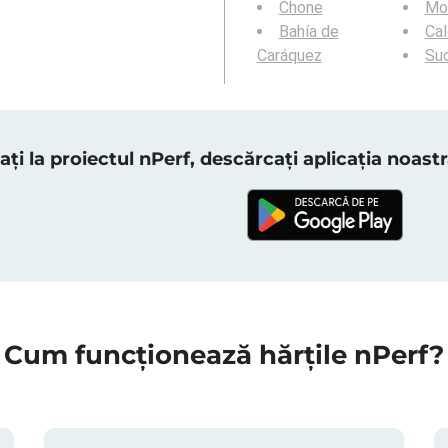
Chone
Mon
Bahía de
Ca
Caráquez
Su
ați la proiectul nPerf, descărcați aplicația noas
Cum funcționează hărțile nPerf?