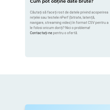
Cum pot obține date brute?
Căutați să faceți rost de datele privind acoperirea
rețelei sau testele nPerf (bitrate, latență,
navigare, streaming video) în format CSV pentru a
le folosi oricum doriți? Nici o problema!
Contactați-ne
pentru o ofertă.