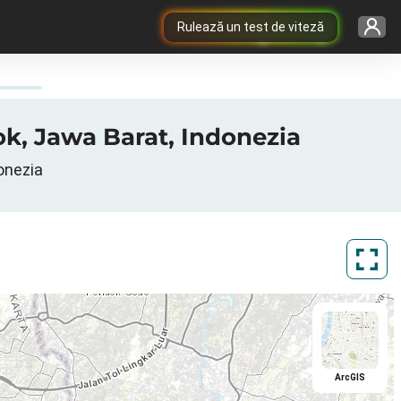
Rulează un test de viteză
pok, Jawa Barat, Indonezia
onezia
ArcGIS