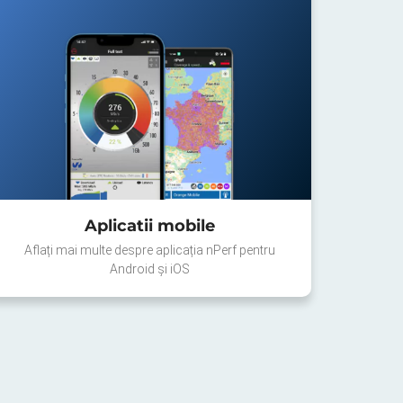
Aplicatii mobile
Aflați mai multe despre aplicația nPerf pentru
Android și iOS