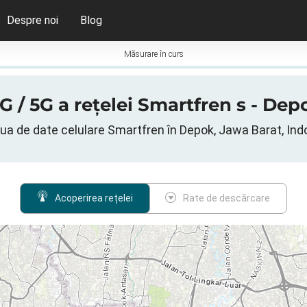
Despre noi
Blog
Măsurare în curs
G / 5G a rețelei Smartfren s - De
ua de date celulare Smartfren în Depok, Jawa Barat, Ind
Acoperirea rețelei
Rate de descărcare