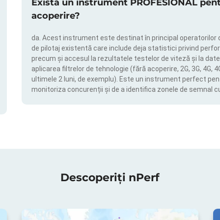
Există un instrument PROFESIONAL pentru
acoperire?
da. Acest instrument este destinat în principal operatorilor 
de pilotaj existentă care include deja statistici privind perfor
precum și accesul la rezultatele testelor de viteză și la date
aplicarea filtrelor de tehnologie (fără acoperire, 2G, 3G, 4G, 
ultimele 2 luni, de exemplu). Este un instrument perfect pen
monitoriza concurenții și de a identifica zonele de semnal c
Descoperiți nPerf