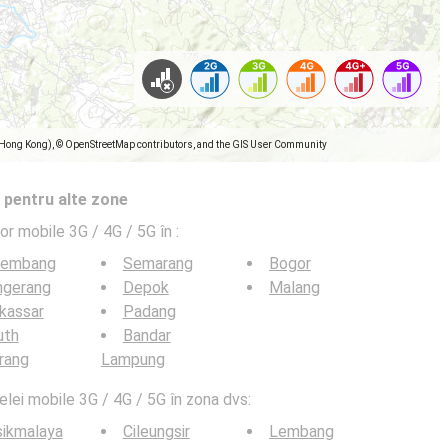
(Hong Kong), © OpenStreetMap contributors, and the GIS User Community
 pentru alte zone
lor mobile 3G / 4G / 5G în
:
lembang
Semarang
Bogor
ngerang
Depok
Malang
kassar
Padang
uth
Bandar
rang
Lampung
elei mobile 3G / 4G / 5G în zona dvs:
sikmalaya
Cileungsir
Lembang