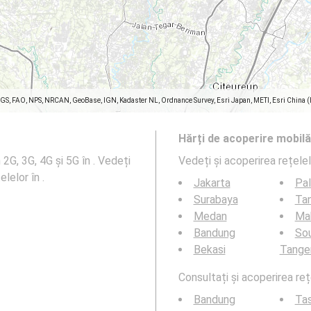
SGS, FAO, NPS, NRCAN, GeoBase, IGN, Kadaster NL, Ordnance Survey, Esri Japan, METI, Esri China 
Hărți de acoperire mobilă
2G, 3G, 4G și 5G în . Vedeți
Vedeți și acoperirea rețele
elelor în .
Jakarta
Pa
Surabaya
Ta
Medan
Ma
Bandung
So
Bekasi
Tange
Consultați și acoperirea reț
Bandung
Ta