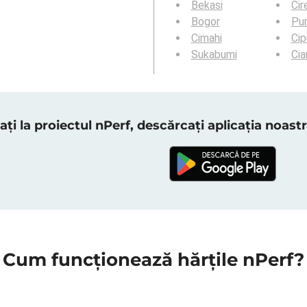
Bekasi
Cir
Bogor
Pu
Cimahi
Cip
Sukabumi
Ci
ați la proiectul nPerf, descărcați aplicația noas
Cum funcționează hărțile nPerf?