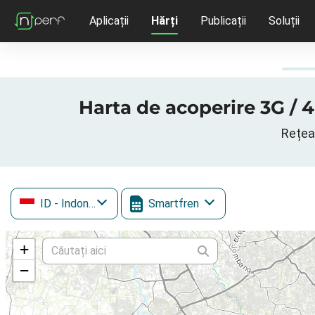
Aplicații
Hărți
Publicații
Soluții
Harta de acoperire 3G / 4
Rețea
ID
- Indonezia
Smartfren
+
−