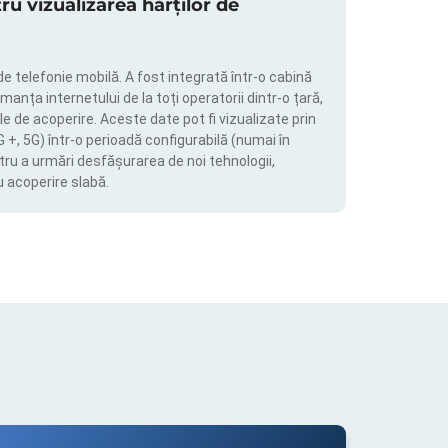
 vizualizarea hărților de
de telefonie mobilă. A fost integrată într-o cabină
manța internetului de la toți operatorii dintr-o țară,
le de acoperire. Aceste date pot fi vizualizate prin
4G +, 5G) într-o perioadă configurabilă (numai în
tru a urmări desfășurarea de noi tehnologii,
u acoperire slabă.