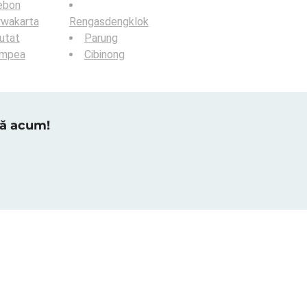
ebon
rwakarta
Rengasdengklok
utat
Parung
ampea
Cibinong
tră acum!