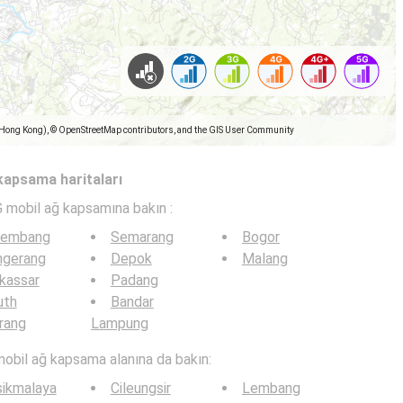
(Hong Kong), © OpenStreetMap contributors, and the GIS User Community
 kapsama haritaları
G mobil ağ kapsamına bakın :
lembang
Semarang
Bogor
ngerang
Depok
Malang
kassar
Padang
uth
Bandar
rang
Lampung
mobil ağ kapsama alanına da bakın:
sikmalaya
Cileungsir
Lembang