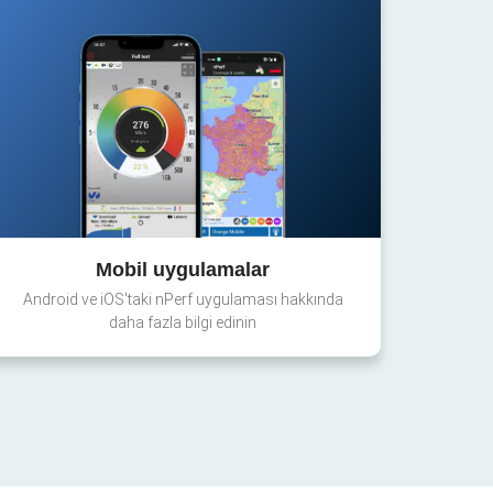
Mobil uygulamalar
Android ve iOS'taki nPerf uygulaması hakkında
daha fazla bilgi edinin