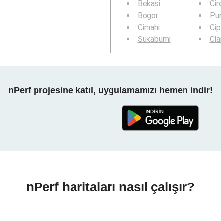
Bekasi
Cir
Bogor
Pu
Cimahi
Cip
Sukabumi
Ci
nPerf projesine katıl, uygulamamızı hemen indir!
nPerf haritaları nasıl çalışır?