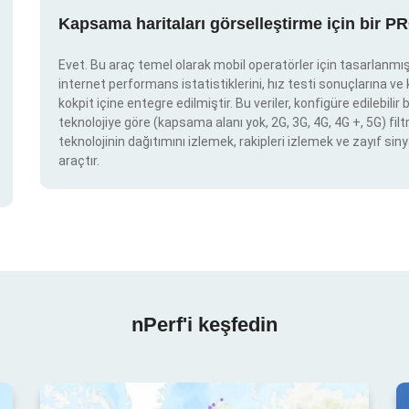
Kapsama haritaları görselleştirme için bir P
Evet. Bu araç temel olarak mobil operatörler için tasarlanmışt
internet performans istatistiklerini, hız testi sonuçlarına v
kokpit içine entegre edilmiştir. Bu veriler, konfigüre edilebil
teknolojiye göre (kapsama alanı yok, 2G, 3G, 4G, 4G +, 5G) filtr
teknolojinin dağıtımını izlemek, rakipleri izlemek ve zayıf siny
araçtır.
nPerf'i keşfedin