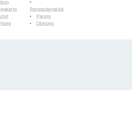
ebon
rwakarta
Rengasdengklok
utat
Parung
ampea
Cibinong