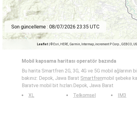
Son güncelleme :
08/07/2026 23:35 UTC
Leaflet
|
© Esri, HERE, Garmin, Intermap, increment P Corp., GEBCO, U
Mobil kapsama haritası operatör bazında
Bu harita Smartfren 2G, 3G, 4G ve 5G mobil ağlarının bit
bakınız: Depok, Jawa Barat
Smartfren
mobil şebeke k
Baratve mobil bit hızları.Depok, Jawa Barat
XL
Telkomsel
IM3