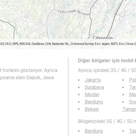
SGS, FAO, NPS, NRCAN, GeoBase, IGN, Kadaster NL, Ordnance Survey, Esri Japan, METI, Esri China 
Diğer bölgeler için mobil
 hızlarını gösteriyor. Ayrıca
Ayrıca,
içindeki 3G / 4G / 5
apsama alanı Depok, Jawa
Jakarta
Pa
Surabaya
Ta
Medan
Ma
Bandung
So
Bekasi
Tange
Bölgenizdeki 3G / 4G / 5G 
Bandung
Ta