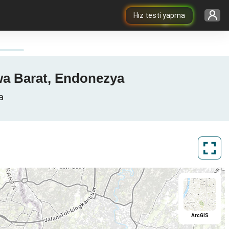
Hız testi yapma
awa Barat, Endonezya
a
ArcGIS