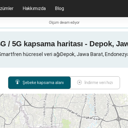
zümler
Hakkımızda
Blog
Ölçüm devam ediyor
4G / 5G kapsama haritası - Depok, J
Smartfren hücresel veri ağıDepok, Jawa Barat, Endonezy
Şebeke kapsama alanı
İndirme veri hızı