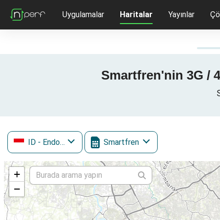
Uygulamalar
Haritalar
Yayınlar
Çö
Smartfren'nin 3G / 
ID
- Endonezya
Smartfren
+
−