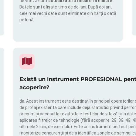
de viteză sunt
actualizate la fiecare 15 minute
.
Datele sunt afișate timp de doi ani. După doi ani,
cele mai vechi date sunt eliminate din hărți o dată
pe lună.
Există un instrument PROFESIONAL pentru
acoperire?
da. Acest instrument este destinat în principal operatorilor 
de pilotaj existentă care include deja statistici privind perfor
precum și accesul la rezultatele testelor de viteză și la date
aplicarea filtrelor de tehnologie (fără acoperire, 2G, 3G, 4G, 
ultimele 2 luni, de exemplu). Este un instrument perfect pen
monitoriza concurenții și de a identifica zonele de semnal c