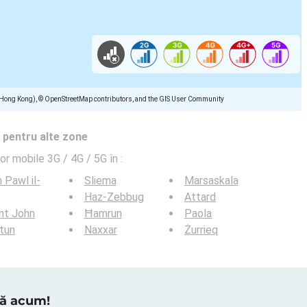
(Hong Kong), © OpenStreetMap contributors, and the GIS User Community
 pentru alte zone
lor mobile 3G / 4G / 5G în
:
 Pawl il-
Sliema
Marsaskala
Haz-Zebbug
Attard
nt John
Ħamrun
Paola
tun
Naxxar
Żurrieq
tră acum!