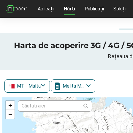
Aplicații
Hărți
Publicații
Soluții
Harta de acoperire 3G / 4G / 5
Rețeaua de
MT
- Malta
Melita Mobile
+
−