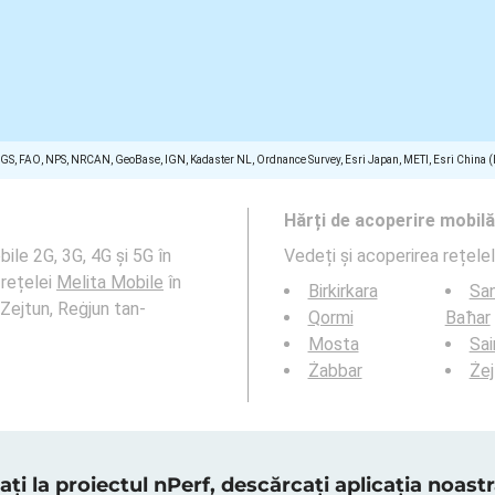
SGS, FAO, NPS, NRCAN, GeoBase, IGN, Kadaster NL, Ordnance Survey, Esri Japan, METI, Esri China 
Hărți de acoperire mobilă
ile 2G, 3G, 4G și 5G în
Vedeți și acoperirea rețele
 rețelei
Melita Mobile
în
Birkirkara
San
 Zejtun, Reġjun tan-
Qormi
Baħar
Mosta
Sai
Żabbar
Żej
ați la proiectul nPerf, descărcați aplicația noas