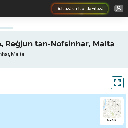
Rulează un test de viteză
un, Reġjun tan-Nofsinhar, Malta
nhar, Malta
ArcGIS