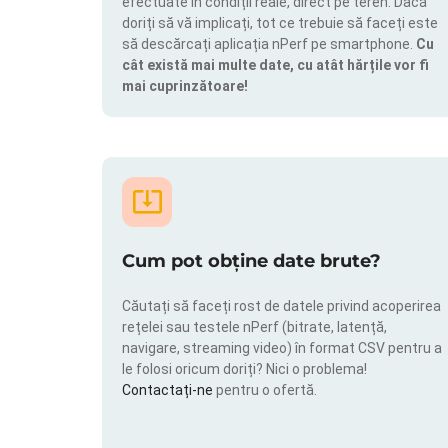
efectuate în condiții reale, direct pe teren. Dacă
doriți să vă implicați, tot ce trebuie să faceți este
să descărcați aplicația nPerf pe smartphone.
Cu
cât există mai multe date, cu atât hărțile vor fi
mai cuprinzătoare!
Cum pot obține date brute?
Căutați să faceți rost de datele privind acoperirea
rețelei sau testele nPerf (bitrate, latență,
navigare, streaming video) în format CSV pentru a
le folosi oricum doriți? Nici o problema!
Contactați-ne
pentru o ofertă.