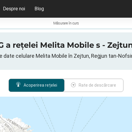
Despre noi
Blog
Măsurare în curs
G a rețelei Melita Mobile s - Zejt
 date celulare Melita Mobile în Zejtun, Reġjun tan-Nofsi
Acoperirea rețelei
Rate de descărcare