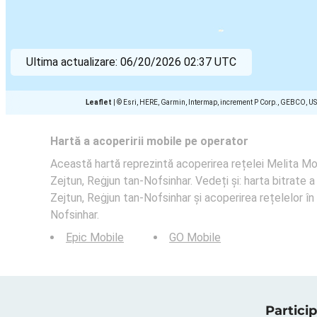
Ultima actualizare:
06/20/2026 02:37 UTC
Leaflet
|
© Esri, HERE, Garmin, Intermap, increment P Corp., GEBCO, U
Hartă a acoperirii mobile pe operator
Această hartă reprezintă acoperirea rețelei Melita Mob
Zejtun, Reġjun tan-Nofsinhar. Vedeți și: harta bitrate a
Zejtun, Reġjun tan-Nofsinhar și acoperirea rețelelor în
Nofsinhar.
Epic Mobile
GO Mobile
Particip