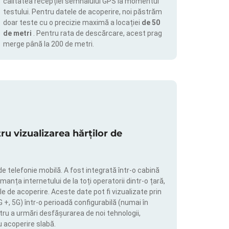
calitatea recepției semnalului GPS la momentul
testului. Pentru datele de acoperire, noi păstrăm
doar teste cu o precizie maximă a locației
de 50
de metri
. Pentru rata de descărcare, acest prag
merge până la 200 de metri.
 vizualizarea hărților de
de telefonie mobilă. A fost integrată într-o cabină
manța internetului de la toți operatorii dintr-o țară,
le de acoperire. Aceste date pot fi vizualizate prin
4G +, 5G) într-o perioadă configurabilă (numai în
tru a urmări desfășurarea de noi tehnologii,
u acoperire slabă.