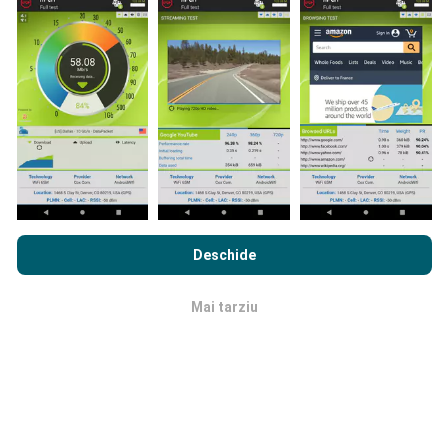
Hărțile de acoperire a rețelei sunt actualizate
automat de către un robot la fiecare oră. Hărțile de
viteză sunt
actualizate la fiecare 15 minute
. Datele
sunt afișate timp de doi ani. După doi ani, cele mai
vechi date sunt eliminate din hărți o dată pe lună.
Prin navigarea nPerf.com, sunteți de acord cu
Politica de
Cât de fiabilă și precisă este?
confidențialitate și cookie-uri de utilizare
precum și
Acordul
Deschide
de Licență pentru Utilizatorul Final
a testului nostru nPerf.
Testele sunt efectuate pe dispozitivele utilizatorilor.
Mai tarziu
Precizia geo locației depinde de calitatea recepției
OK
semnalului GPS la momentul testului. Pentru datele
de acoperire, noi păstrăm doar teste cu o precizie
maximă a locației
de 50 de metri
. Pentru rata de
descărcare, acest prag merge până la 200 de metri.