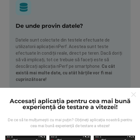
De unde provin datele?
Datele sunt colectate din testele efectuate de
utilizatorii aplicației nPerf. Acestea sunt teste
efectuate în condiții reale, direct pe teren. Dacă doriți
să vă implicați, tot ce trebuie să faceți este să
descărcați aplicația nPerf pe smartphone.
Cu cât
există mai multe date, cu atât hărțile vor fi mai
cuprinzătoare!
Accesați aplicația pentru cea mai bună
experiență de testare a vitezei!
De ce să te mulțumești cu mai puțin? Obțineți aplicația noastră pentru
cea mai bună experiență de testare a vitezei!
Cum se fac actualizările?