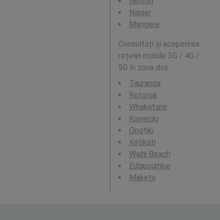
Nelson
Napier
Mangere
Consultați și acoperirea
rețelei mobile 3G / 4G /
5G în zona dvs:
Tauranga
Rotorua
Whakatane
Kawerau
Opotiki
Katikati
Waihi Beach
Edgecumbe
Maketu