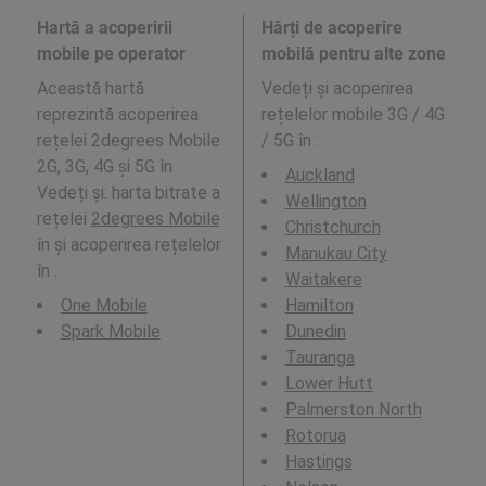
Hartă a acoperirii
Hărți de acoperire
mobile pe operator
mobilă pentru alte zone
Această hartă
Vedeți și acoperirea
reprezintă acoperirea
rețelelor mobile 3G / 4G
rețelei 2degrees Mobile
/ 5G în
:
2G, 3G, 4G și 5G în .
Auckland
Vedeți și: harta bitrate a
Wellington
rețelei
2degrees Mobile
Christchurch
în și acoperirea rețelelor
Manukau City
în .
Waitakere
One Mobile
Hamilton
Spark Mobile
Dunedin
Tauranga
Lower Hutt
Palmerston North
Rotorua
Hastings