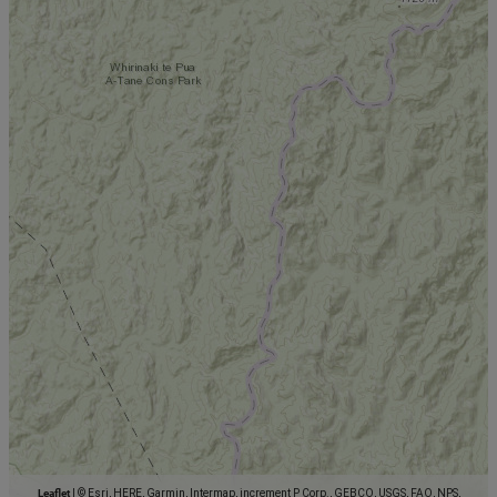
Leaflet
|
© Esri, HERE, Garmin, Intermap, increment P Corp., GEBCO, USGS, FAO, NPS,