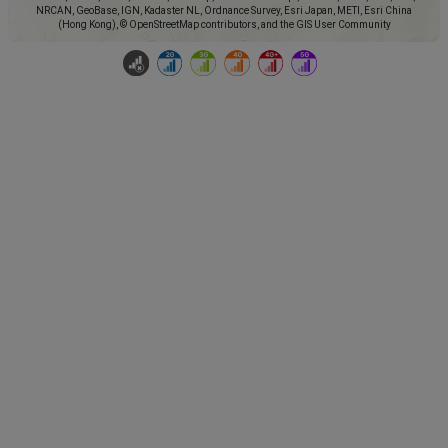
NRCAN, GeoBase, IGN, Kadaster NL, Ordnance Survey, Esri Japan, METI, Esri China
(Hong Kong), © OpenStreetMap contributors, and the GIS User Community