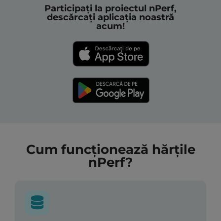
Participați la proiectul nPerf,
descărcați aplicația noastră
acum!
Cum funcționează hărțile
nPerf?