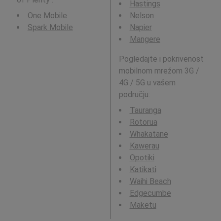
Hastings
One Mobile
Nelson
Spark Mobile
Napier
Mangere
Pogledajte i pokrivenost
mobilnom mrežom 3G /
4G / 5G u vašem
području:
Tauranga
Rotorua
Whakatane
Kawerau
Opotiki
Katikati
Waihi Beach
Edgecumbe
Maketu