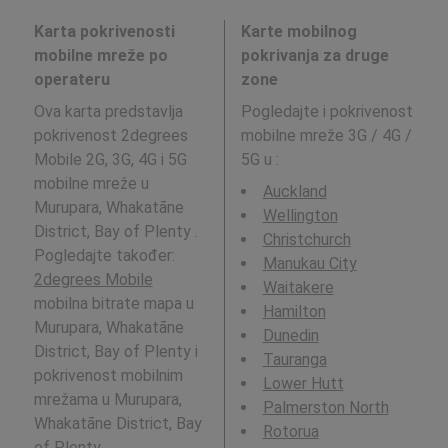
Karta pokrivenosti
Karte mobilnog
mobilne mreže po
pokrivanja za druge
operateru
zone
Ova karta predstavlja
Pogledajte i pokrivenost
pokrivenost 2degrees
mobilne mreže 3G / 4G /
Mobile 2G, 3G, 4G i 5G
5G u
:
mobilne mreže u
Auckland
Murupara, Whakatāne
Wellington
District, Bay of Plenty .
Christchurch
Pogledajte također:
Manukau City
2degrees Mobile
Waitakere
mobilna bitrate mapa u
Hamilton
Murupara, Whakatāne
Dunedin
District, Bay of Plenty i
Tauranga
pokrivenost mobilnim
Lower Hutt
mrežama u Murupara,
Palmerston North
Whakatāne District, Bay
Rotorua
of Plenty .