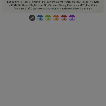
Leaflet
|
© Esri, HERE, Garmin, Intermap, increment P Corp., GEBCO, USGS, FAO, NPS,
NRCAN, GeoBase, IGN, Kadaster NL, Ordnance Survey, Esri Japan, METI, Esri China
(Hong Kong), © OpenStreetMap contributors, and the GIS User Community