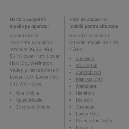
Hartă a acoperirii
Hărți de acoperire
mobile pe operator
mobilă pentru alte zone
Această hartă
Vedeți și acoperirea
reprezintă acoperirea
rețelelor mobile 3G / 4G
rețelelor 2G, 3G, 4G și
/ 5G în
:
5G în Lower-Hutt, Lower
Auckland
Hutt City, Wellington.
Wellington
Vedeți și: harta bitrate în
Christchurch
Lower-Hutt, Lower Hutt
Manukau City
City, Wellington
.
Waitakere
One Mobile
Hamilton
Spark Mobile
Dunedin
2degrees Mobile
Tauranga
Lower Hutt
Palmerston North
Rotorua