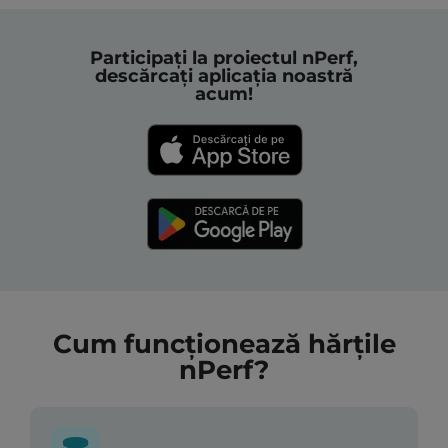
Participați la proiectul nPerf,
descărcați aplicația noastră
acum!
Cum funcționează hărțile
nPerf?