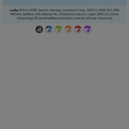
Leaflet
|
© Esri, HERE, Garmin, Intermap, increment P Corp., GEBCO, USGS, FAO, NPS,
NRCAN, GeoBase, IGN, Kadaster NL, Ordnance Survey, Esri Japan, METI, Esri China
(Hong Kong), © OpenStreetMap contributors, and the GIS User Community