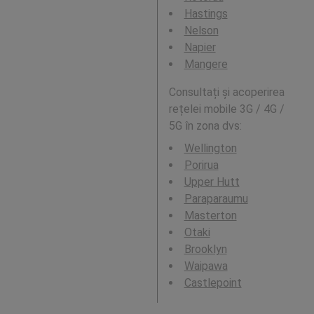
Hastings
Nelson
Napier
Mangere
Consultați și acoperirea
rețelei mobile 3G / 4G /
5G în zona dvs:
Wellington
Porirua
Upper Hutt
Paraparaumu
Masterton
Otaki
Brooklyn
Waipawa
Castlepoint