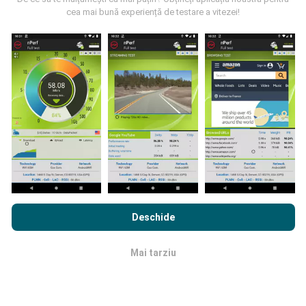
cea mai bună experiență de testare a vitezei!
Cum se fac actualizările?
Hărțile de acoperire a rețelei sunt actualizate
automat de către un robot la fiecare oră. Hărțile de
viteză sunt
actualizate la fiecare 15 minute
. Datele
sunt afișate timp de doi ani. După doi ani, cele mai
vechi date sunt eliminate din hărți o dată pe lună.
Prin navigarea nPerf.com, sunteți de acord cu
Politica de
confidențialitate și cookie-uri de utilizare
precum și
Acordul
Deschide
de Licență pentru Utilizatorul Final
a testului nostru nPerf.
Mai tarziu
OK
Cât de fiabilă și precisă este?
Testele sunt efectuate pe dispozitivele utilizatorilor.