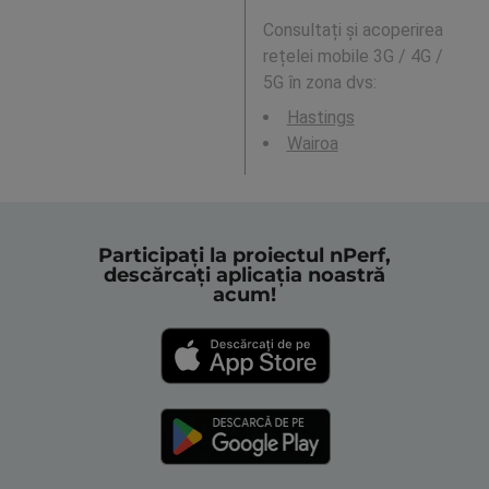
Consultați și acoperirea
rețelei mobile 3G / 4G /
5G în zona dvs:
Hastings
Wairoa
Participați la proiectul nPerf,
descărcați aplicația noastră
acum!