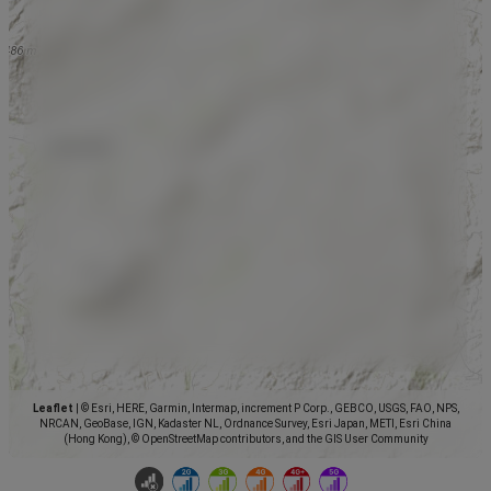
Leaflet
|
© Esri, HERE, Garmin, Intermap, increment P Corp., GEBCO, USGS, FAO, NPS,
NRCAN, GeoBase, IGN, Kadaster NL, Ordnance Survey, Esri Japan, METI, Esri China
(Hong Kong), © OpenStreetMap contributors, and the GIS User Community