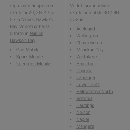
reprezintă acoperirea
Vedeți și acoperirea
rețelelor 2G, 3G, 4G și
rețelelor mobile 3G / 4G
5G în Napier, Hawke's
/ 5G în
:
Bay. Vedeți și: harta
Auckland
bitrate în
Napier,
Wellington
Hawke's Bay
.
Christchurch
One Mobile
Manukau City
Spark Mobile
Waitakere
2degrees Mobile
Hamilton
Dunedin
Tauranga
Lower Hutt
Palmerston North
Rotorua
Hastings
Nelson
Napier
Mangere