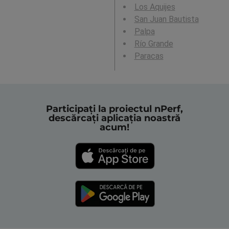
Los Aquijes
San Juan Bautista
Palpa
Río Grande
Paracas
Participați la proiectul nPerf,
descărcați aplicația noastră
acum!