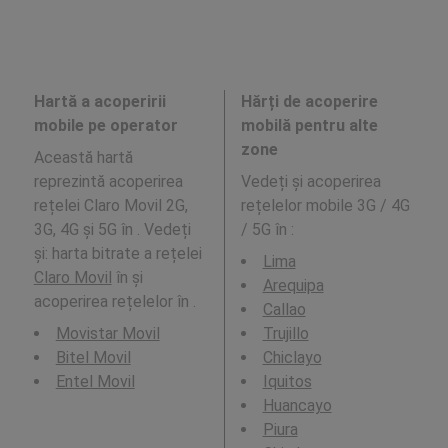
Hartă a acoperirii
Hărți de acoperire
mobile pe operator
mobilă pentru alte
zone
Această hartă
reprezintă acoperirea
Vedeți și acoperirea
rețelei Claro Movil 2G,
rețelelor mobile 3G / 4G
3G, 4G și 5G în . Vedeți
/ 5G în
:
și: harta bitrate a rețelei
Lima
Claro Movil
în și
Arequipa
acoperirea rețelelor în .
Callao
Movistar Movil
Trujillo
Bitel Movil
Chiclayo
Entel Movil
Iquitos
Huancayo
Piura