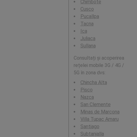
Chimbote
Cusco
Pucallpa
Tacna
Ica
Juliaca
Sullana
Consultați și acoperirea
rețelei mobile 3G / 4G /
5G în zona dvs:
Chincha Alta
Pisco
Nazca
San Clemente
Minas de Marcona
Villa Tupac Amaru
Santiago
Subtanjalla