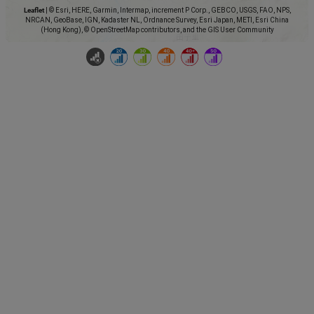
Leaflet
|
© Esri, HERE, Garmin, Intermap, increment P Corp., GEBCO, USGS, FAO, NPS,
NRCAN, GeoBase, IGN, Kadaster NL, Ordnance Survey, Esri Japan, METI, Esri China
(Hong Kong), © OpenStreetMap contributors, and the GIS User Community