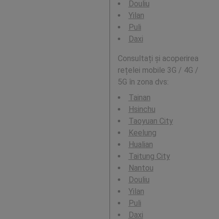
Douliu
Yilan
Puli
Daxi
Consultați și acoperirea
rețelei mobile 3G / 4G /
5G în zona dvs:
Tainan
Hsinchu
Taoyuan City
Keelung
Hualian
Taitung City
Nantou
Douliu
Yilan
Puli
Daxi