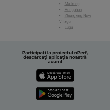
Ma-kung
Hengchun
Zhongxing New
Village
Lugu
Participați la proiectul nPerf,
descărcați aplicația noastră
acum!