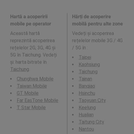
Hartă a acoperirii
Hărți de acoperire
mobile pe operator
mobilă pentru alte zone
Această hartă
Vedeți și acoperirea
reprezintă acoperirea
rețelelor mobile 3G / 4G
rețelelor 2G, 3G, 4G și
/ 5G în
:
5G în Taichung. Vedeți
Taipei
și: harta bitrate în
Kaohsiung
Taichung
.
Taichung
Chunghwa Mobile
Tainan
Taiwan Mobile
Banqiao
GT Mobile
Hsinchu
Far EasTone Mobile
Taoyuan City
T Star Mobile
Keelung
Hualian
Taitung City
Nantou