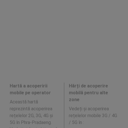
Hartă a acoperirii
Hărți de acoperire
mobile pe operator
mobilă pentru alte
zone
Această hartă
reprezintă acoperirea
Vedeți și acoperirea
rețelelor 2G, 3G, 4G și
rețelelor mobile 3G / 4G
5G în Phra-Pradaeng.
/ 5G în
: