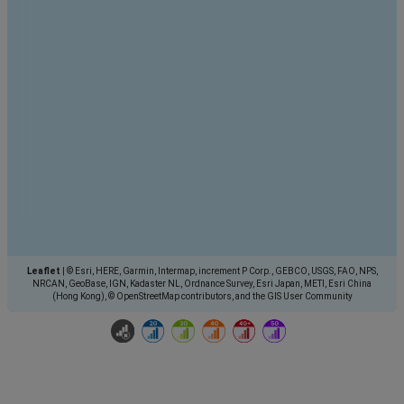
Leaflet
|
© Esri, HERE, Garmin, Intermap, increment P Corp., GEBCO, USGS, FAO, NPS,
NRCAN, GeoBase, IGN, Kadaster NL, Ordnance Survey, Esri Japan, METI, Esri China
(Hong Kong), © OpenStreetMap contributors, and the GIS User Community