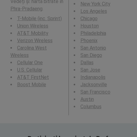
Vedeți și: harta bitrate în
New York City
Phra-Pradaeng
.
Los Angeles
T-Mobile (inc. Sprint)
Chicago
Union Wireless
Houston
AT&T Mobility
Philadelphia
Verizon Wireless
Phoenix
Carolina West
San Antonio
Wireless
San Diego
Cellular One
Dallas
U.S. Cellular
San Jose
AT&T FirstNet
Indianapolis
Boost Mobile
Jacksonville
San Francisco
Austin
Columbus