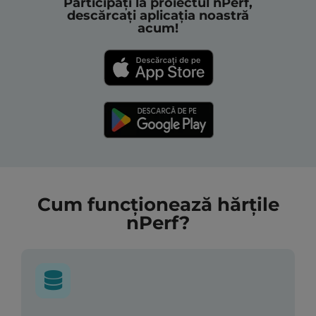
Participați la proiectul nPerf,
descărcați aplicația noastră
acum!
Cum funcționează hărțile
nPerf?