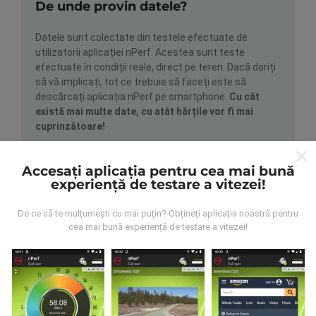
De unde provin datele?
Datele sunt colectate din testele efectuate de
utilizatorii aplicației nPerf. Acestea sunt teste
efectuate în condiții reale, direct pe teren. Dacă doriți
să vă implicați, tot ce trebuie să faceți este să
descărcați aplicația nPerf pe smartphone.
Cu cât
există mai multe date, cu atât hărțile vor fi mai
cuprinzătoare!
Accesați aplicația pentru cea mai bună
experiență de testare a vitezei!
De ce să te mulțumești cu mai puțin? Obțineți aplicația noastră pentru
cea mai bună experiență de testare a vitezei!
Cum se fac actualizările?
Hărțile de acoperire a rețelei sunt actualizate
automat de către un robot la fiecare oră. Hărțile de
viteză sunt
actualizate la fiecare 15 minute
. Datele
sunt afișate timp de doi ani. După doi ani, cele mai