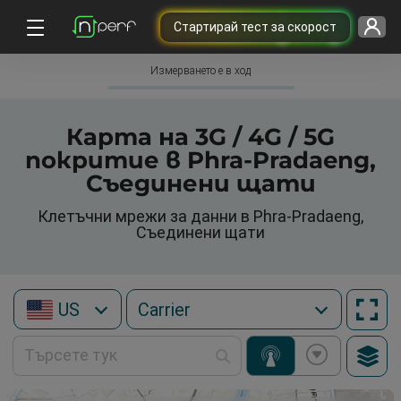
Cтартирай тест за скорост
Измерването е в ход
Карта на 3G / 4G / 5G
покритие в Phra-Pradaeng,
Съединени щати
Клетъчни мрежи за данни в Phra-Pradaeng,
Съединени щати
US