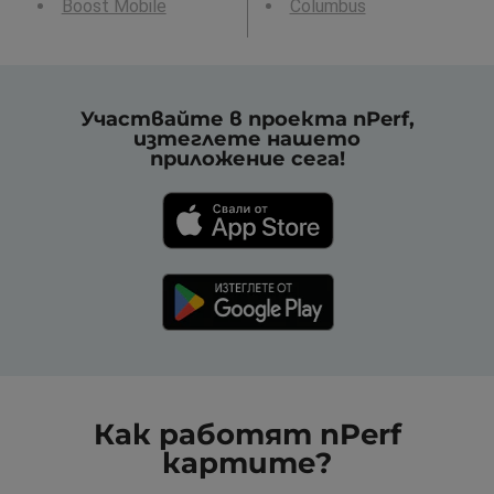
Boost Mobile
Columbus
Участвайте в проекта nPerf,
изтеглете нашето
приложение сега!
Как работят nPerf
картите?