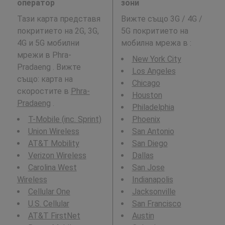
оператор
зони
Тази карта представя
Вижте също 3G / 4G /
покритието на 2G, 3G,
5G покритието на
4G и 5G мобилни
мобилна мрежа в
:
мрежи в Phra-
New York City
Pradaeng . Вижте
Los Angeles
също: карта на
Chicago
скоростите в
Phra-
Houston
Pradaeng
.
Philadelphia
T-Mobile (inc. Sprint)
Phoenix
Union Wireless
San Antonio
AT&T Mobility
San Diego
Verizon Wireless
Dallas
Carolina West
San Jose
Wireless
Indianapolis
Cellular One
Jacksonville
U.S. Cellular
San Francisco
AT&T FirstNet
Austin