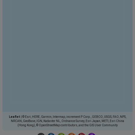
Leaflet
|
© Esri, HERE, Garmin, Intermap, increment P Corp., GEBCO, USGS, FAO, NPS,
NRCAN, GeoBase, IGN, Kadaster NL, Ordnance Survey, Esri Japan, METI, Esri China
(Hong Kong), © OpenStreetMap contributors, and the GIS User Community