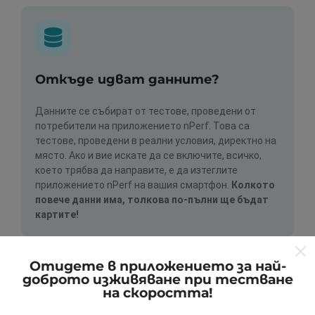
Откъде идват данните?
Данните се събират от тестове, проведени от
потребители на приложението nPerf. Това са
тестове, проведени в реални условия, директно на
място. Ако и вие искате да се включите, всичко,
което трябва да направите, е да изтеглите
приложението nPerf на вашия смартфон.
Колкото
повече данни има, толкова по-пълни ще бъдат
картите!
Отидете в приложението за най-
доброто изживяване при тестване
на скоростта!